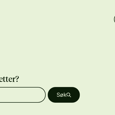
etter?
Søk