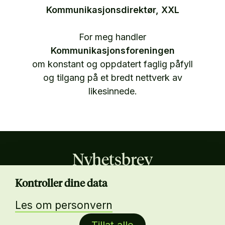
Kommunikasjonsdirektør, XXL
For meg handler
Kommunikasjonsforeningen
om konstant og oppdatert faglig påfyll
og tilgang på et bredt nettverk av
likesinnede.
Nyhetsbrev
Kontroller dine data
Hold deg oppdatert på kommunikasjonsfaget,
arrangementer og ledige stillinger. Meld deg på
Les om personvern
vårt nyhetsbrev! Medlemmer får nyhetsbrevet