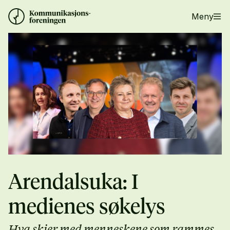
Meny
Arendalsuka: I
medienes søkelys
Hva skjer med menneskene som rammes