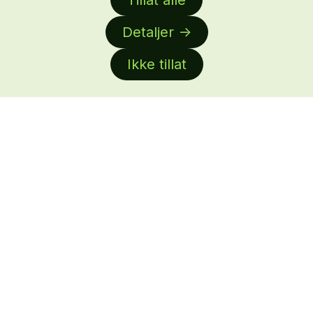
Tillat alle
automatisk.
Detaljer
Meld meg på
Ikke tillat
Besøksadresse:
Brugata 19
Oslo
Postadresse:
Brugata 19