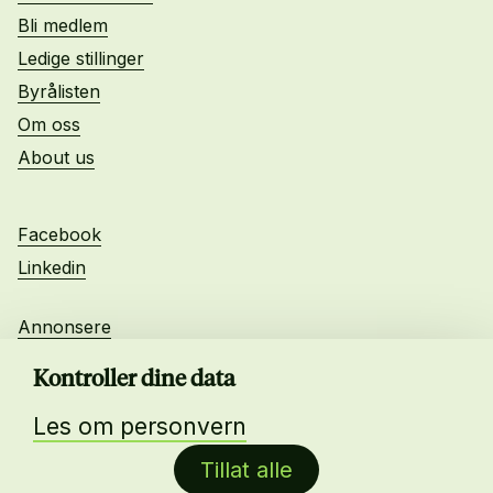
Bli medlem
Ledige stillinger
Byrålisten
Om oss
About us
Facebook
Linkedin
Annonsere
Personvern
Kontroller dine data
Les om personvern
Daglig leder:
Tillat alle
Anne-Lise Mørch von der Fehr