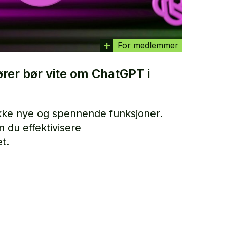
For medlemmer
rer bør vite om ChatGPT i
kke nye og spennende funksjoner.
 du effektivisere
t.