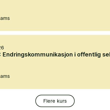
eams
26
Endringskommunikasjon i offentlig se
eams
Flere kurs