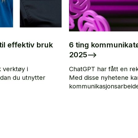
il effektiv bruk
6 ting kommunikatø
2025
–>
 verktøy i
ChatGPT har fått en re
dan du utnytter
Med disse nyhetene kan
kommunikasjonsarbeide