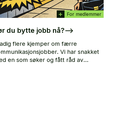
For medlemmer
ør du bytte jobb nå?
–>
adig flere kjemper om færre
mmunikasjonsjobber. Vi har snakket
d en som søker og fått råd av
enneskene som ansetter.