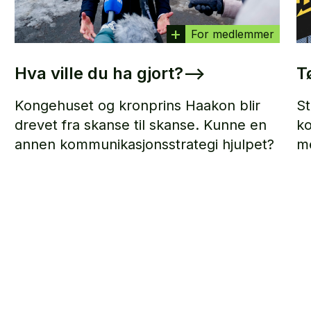
For medlemmer
Hva ville du ha gjort?
–>
T
Kongehuset og kronprins Haakon blir
St
drevet fra skanse til skanse. Kunne en
ko
annen kommunikasjonsstrategi hjulpet?
me
m