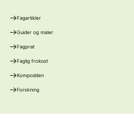
Fagartikler
Guider og maler
Fagprat
Faglig frokost
Kompodden
Forskning