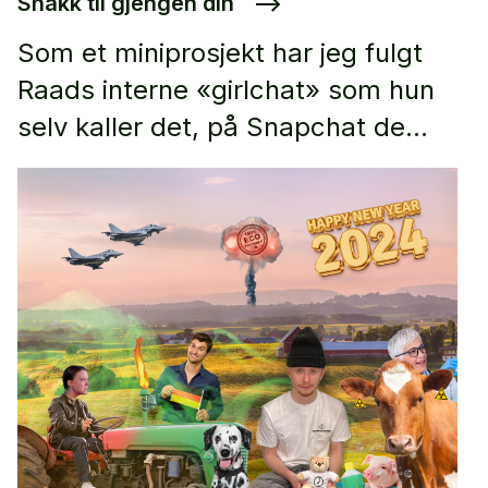
Snakk til gjengen din
–>
Som et miniprosjekt har jeg fulgt
Raads interne «girlchat» som hun
selv kaller det, på Snapchat de
siste ukene. Det er et studie i
profesjonell markedsføring.