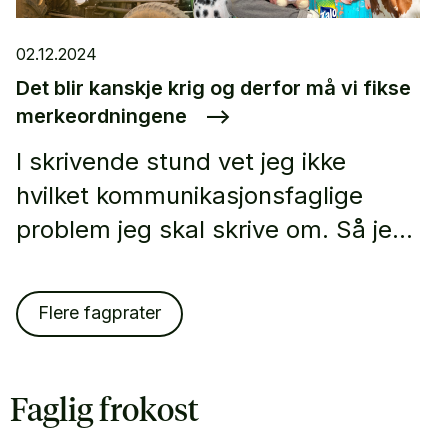
02.12.2024
Det blir kanskje krig og derfor må vi fikse
merkeordningene
–>
I skrivende stund vet jeg ikke
hvilket kommunikasjonsfaglige
problem jeg skal skrive om. Så jeg
kan jo fortelle at jeg nylig var hos
legen for et enkelt kirurgisk
Flere fagprater
inngrep.
Faglig frokost