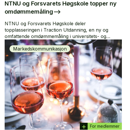
NTNU og Forsvarets Høgskole topper ny
omdømmemåling
–>
NTNU og Forsvarets Høgskole deler
topplasseringen i Traction Utdanning, en ny og
omfattende omdømmemåling i universitets- og
høyskolesektoren. NLA Høgskolen,
Markedskommunikasjon
Handelshøyskolen BI og Høyskolen Kristiania har
svakest omdømme.
For medlemmer