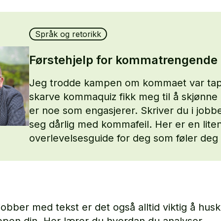
Språk og retorikk
Førstehjelp for kommatrengende
Jeg trodde kampen om kommaet var tapt,
skarve kommaquiz fikk meg til å skjønn
er noe som engasjerer. Skriver du i jobbe
seg dårlig med kommafeil. Her er en lite
overlevelsesguide for deg som føler deg 
jobber med tekst er det også alltid viktig å hus
pen din. Her lærer du hvordan du analyser