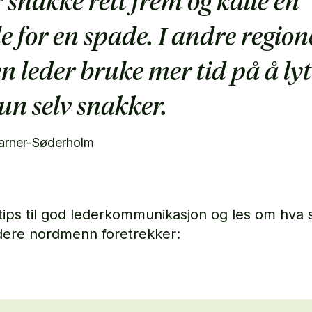
r snakke rett frem og kalle en
e for en spade. I andre region
en leder bruke mer tid på å lyt
hun selv snakker.
Warner-Søderholm
tips til god lederkommunikasjon og les om hva 
dere nordmenn foretrekker: