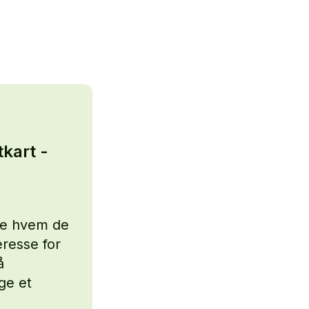
kart -
are hvem de
eresse for
å
ge et