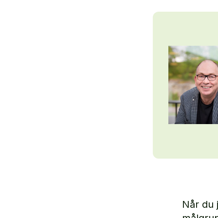
Når du 
målgrup