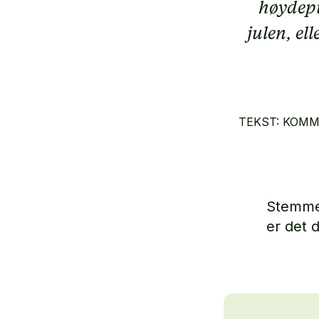
høydepu
julen, el
TEKST: KOM
Stemmes
er det 