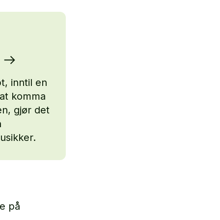
 inntil en
e at komma
n, gjør det
n
usikker.
ke på