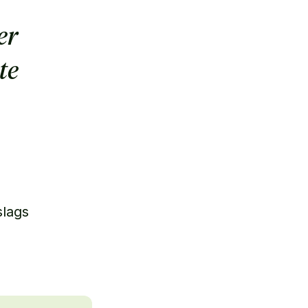
er
te
slags