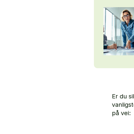
Er du s
vanligs
på vei: