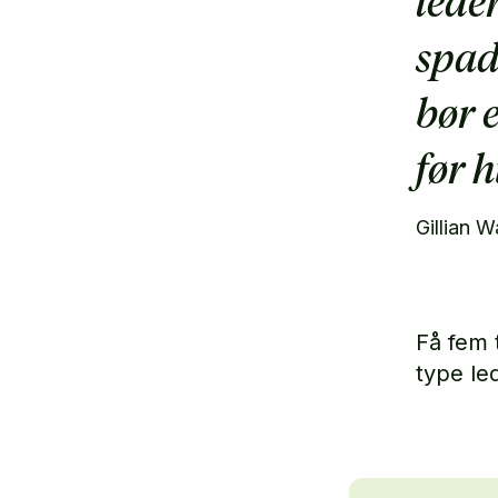
lede
spad
bør 
før 
Gillian 
Få fem 
type le