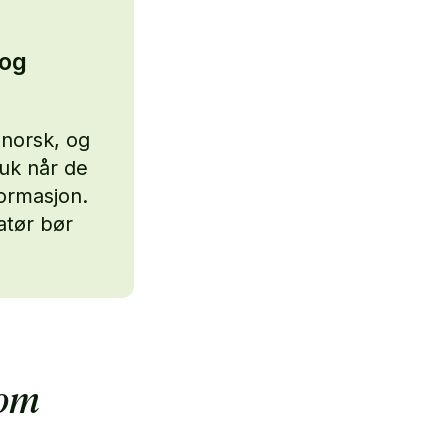
 og
norsk, og
ruk når de
formasjon.
atør bør
som