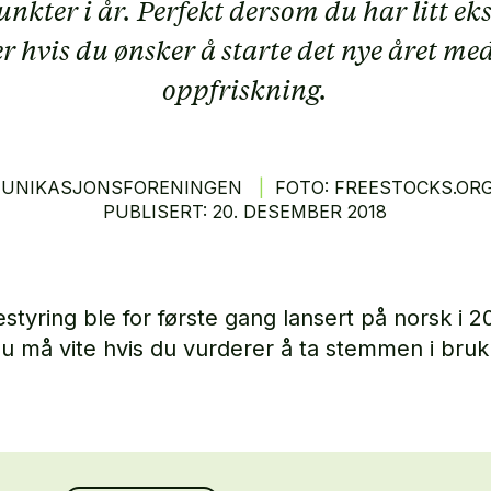
nkter i år. Perfekt dersom du har litt ekst
ler hvis du ønsker å starte det nye året med
oppfriskning.
MUNIKASJONSFORENINGEN
|
FOTO: FREESTOCKS.OR
PUBLISERT:
20.
DESEMBER
2018
tyring ble for første gang lansert på norsk i 2
du må vite hvis du vurderer å ta stemmen i bruk