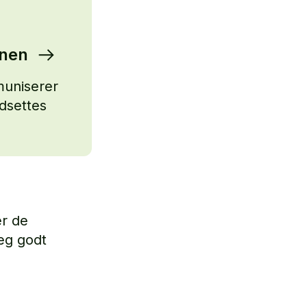
onen
muniserer
rdsettes
er de
deg godt