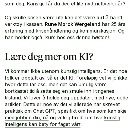
som deg. Kanskje får du deg et lite nytt nettverk i år?
Og skulle krisen være ute kan det være lurt å ha litt
verktøy i kassen.
Rune Mørck Wergeland
har 25 års
erfaring med krisehåndtering og kommunikasjon. Og
han holder også kurs hos oss denne høsten!
Lære deg mer om KI?
Vi kommer ikke utenom kunstig intelligens. Er det noe
folk er opptatt av, så er det KI. Foreløpig vet vi jo ikke
hvor dette tar oss, men det kan umulig være
bortkastet tid å sette seg en smule inn i tingenes
tilstand. Vi lover å holde deg oppdatert med nye, gode
artikler. Dette er noe av det vi allerede har skrevet
praktisk om
Chat GPT
, spesifikt om
hva som kan skje
med jobben din, nå
og veldig bredt om hva
kunstig
intelligens kan bety for faget vårt
: