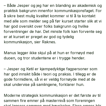
– Både Jesper og jeg har en blanding av akademisk og
praktisk bakgrunn innenfor kommunikasjonsfaget. For
å sikre best mulig kvalitet kommer vi til å ta kontakt
med alle som melder seg på før kurset starter slik at vi
har god oversikt over folks bakgrunn og hvilke
forventninger de har. Det minste folk kan forvente seg
er at kurset er preget av god og tydelig
kommunikasjon, sier Raknes.
Manus legger ikke skjul på at hun er fornøyd med
duoen, og tror studentene er i trygge hender.
– Jesper og Ketil er kjempedyktige fagpersoner som
har god innsikt både i teori og praksis. I tillegg er de
gode formidlere, så vi er veldig fornøyde med at de
skal undervise på samlingene, forklarer hun.
Moderne strategisk kommunikasjon er det første av til
sammen fire emner på masternivå som foreningen
skal lansere sammen med høyskolen. Flere emner blir