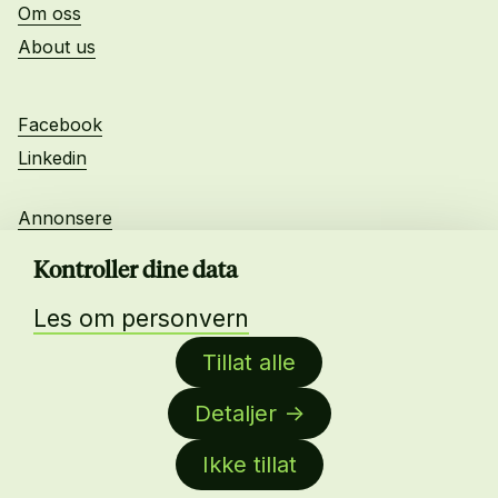
Om oss
About us
Facebook
Linkedin
Annonsere
Personvern
Kontroller dine data
Les om personvern
Daglig leder:
Tillat alle
Anne-Lise Mørch von der Fehr
Detaljer
Nettredaktør:
Malin Sundby Revaa
Ikke tillat