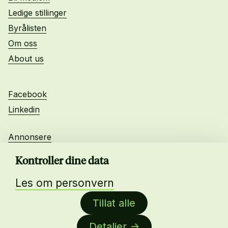
Ledige stillinger
Byrålisten
Om oss
About us
Facebook
Linkedin
Annonsere
Personvern
Kontroller dine data
Les om personvern
Daglig leder:
Tillat alle
Anne-Lise Mørch von der Fehr
Detaljer