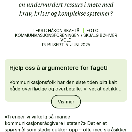
en undervurdert ressurs i møte med
krav, kriser og komplekse systemer?
TEKST: HÅKON SKAFTÅ
|
FOTO:
KOMMUNIKASJONSFORENINGEN / SKJALG BØHMER
VOLD
PUBLISERT:
5.
JUNI
2025
Hjelp oss å argumentere for faget!
Kommunikasjonsfolk har den siste tiden blitt kalt
både overflødige og overbetalte. Vi vet at det ikke
stemmer. Har ditt kommunikasjonsarbeid ført til
Vis mer
konkrete forbedringer eller måloppnåelse?
Del
det med oss her!
«Trenger vi virkelig så mange
kommunikasjonsrådgivere i staten?» Det er et
spørsmål som stadig dukker opp – ofte med skråsikker