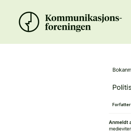
Bokanm
Polit
Forfatter
Anmeldt 
medievite