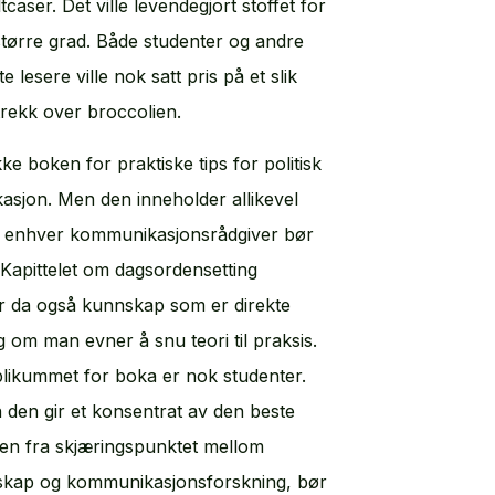
ltcaser. Det ville levendegjort stoffet for
 større grad. Både studenter og andre
e lesere ville nok satt pris på et slik
trekk over broccolien.
kke boken for praktiske tips for politisk
sjon. Men den inneholder allikevel
 enhver kommunikasjonsrådgiver bør
. Kapittelet om dagsordensetting
r da også kunnskap som er direkte
 om man evner å snu teori til praksis.
likummet for boka er nok studenter.
 den gir et konsentrat av den beste
n fra skjæringspunktet mellom
nskap og kommunikasjonsforskning, bør