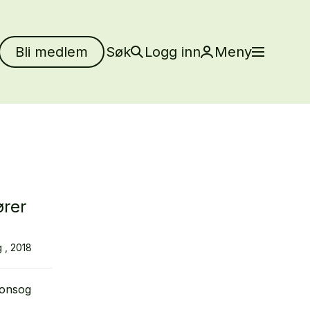
Bli medlem
Søk
Logg inn
Meny
ører
g , 2018
jonsog