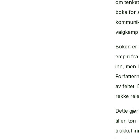
om tenketa
boka for 
kommunika
valgkamp 
Boken er 
empiri fra
inn, men l
Forfatter
av feltet.
rekke rele
Dette gjø
til en tør
trukket in