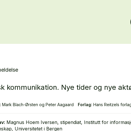
eldelse
isk kommunikation. Nye tider og nye akt
:
Mark Blach-Ørsten og Peter Aagaard
Forlag:
Hans Reitzels forla
av:
Magnus Hoem Iversen, stipendiat, Institutt for informas
nskap, Universitetet i Bergen