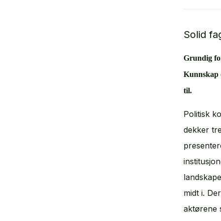
Solid fa
Grundig fo
Kunnskap 
til.
Politisk 
dekker tre
presentere
institusjo
landskape
midt i. De
aktørene 