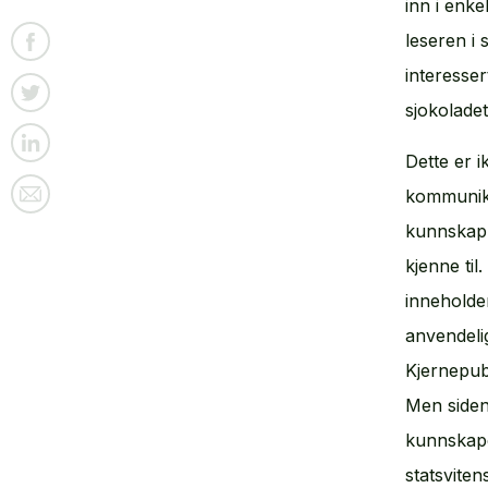
inn i enke
leseren i
interessert
sjokolade
Dette er i
kommunika
kunnskap
kjenne til
inneholde
anvendelig
Kjernepub
Men siden
kunnskape
statsvite