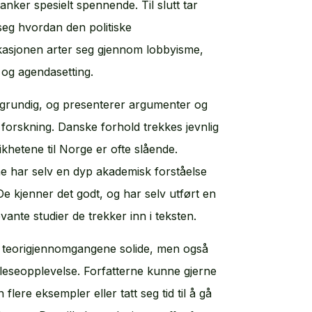
nker spesielt spennende. Til slutt tar
seg hvordan den politiske
sjonen arter seg gjennom lobbyisme,
og agendasetting.
grundig, og presenterer argumenter og
 forskning. Danske forhold trekkes jevnlig
ikhetene til Norge er ofte slående.
ne har selv en dyp akademisk forståelse
 De kjenner det godt, og har selv utført en
vante studier de trekker inn i teksten.
r teorigjennomgangene solide, men også
r leseopplevelse. Forfatterne kunne gjerne
n flere eksempler eller tatt seg tid til å gå