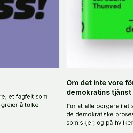
Om det inte vore fö
demokratins tjänst
re, et fagfelt som
greier å tolke
For at alle borgere i e
de demokratiske proses
som skjer, og på hvilke
hvem er det egentlig s