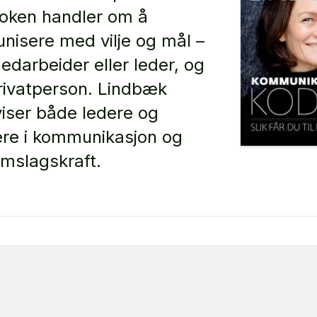
Boken handler om å
isere med vilje og mål –
darbeider eller leder, og
ivatperson. Lindbæk
iser både ledere og
kere i kommunikasjon og
mslagskraft.