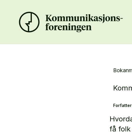
Bokanm
Komm
Forfatter
Hvorda
få folk