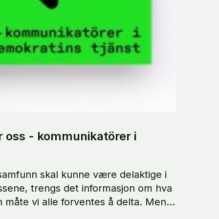
r oss - kommunikatörer i
t samfunn skal kunne være delaktige i
sene, trengs det informasjon om hva
n måte vi alle forventes å delta. Men
om gir oss denne informasjonen, og