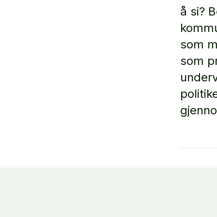
å si? 
kommun
som me
som pr
underv
politi
gjenno