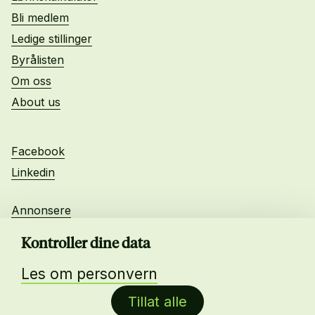
Bli medlem
Ledige stillinger
Byrålisten
Om oss
About us
Facebook
Linkedin
Annonsere
Personvern
Kontroller dine data
Les om personvern
Daglig leder:
Tillat alle
Anne-Lise Mørch von der Fehr