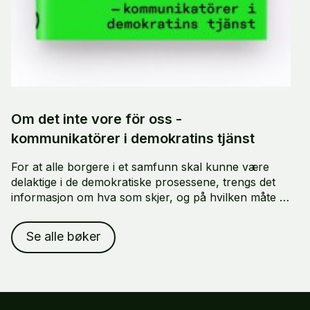
Om det inte vore för oss -
kommunikatörer i demokratins tjänst
For at alle borgere i et samfunn skal kunne være
delaktige i de demokratiske prosessene, trengs det
informasjon om hva som skjer, og på hvilken måte vi
alle forventes å delta. Men hvem er det egentlig som
gir oss denne informasjonen, og hvordan?
Se alle bøker