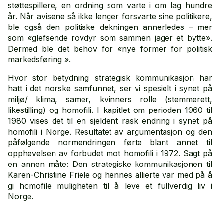
støttespillere, en ordning som varte i om lag hundre
år. Når avisene så ikke lenger forsvarte sine politikere,
ble også den politiske dekningen annerledes – mer
som «glefsende rovdyr som sammen jager et bytte».
Dermed ble det behov for «nye former for politisk
markedsføring ».
Hvor stor betydning strategisk kommunikasjon har
hatt i det norske samfunnet, ser vi spesielt i synet på
miljø/ klima, samer, kvinners rolle (stemmerett,
likestilling) og homofili. I kapitlet om perioden 1960 til
1980 vises det til en sjeldent rask endring i synet på
homofili i Norge. Resultatet av argumentasjon og den
påfølgende normendringen førte blant annet til
opphevelsen av forbudet mot homofili i 1972. Sagt på
en annen måte: Den strategiske kommunikasjonen til
Karen-Christine Friele og hennes allierte var med på å
gi homofile muligheten til å leve et fullverdig liv i
Norge.