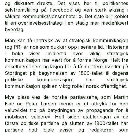
og diskutert direkte. Det vises her til politikernes
selvfremstilling på Facebook og «en sterk økning i
såkalte kommunikasjonsenheter ». Det siste blir koblet
til en overlevelsesstrategi i en stadig mer mediefiksert
hverdag.
Man kan få inntrykk av at strategisk kommunikasjon
(og PR) er noe som dukker opp i senere tid. Historiene
i boka viser imidlertid hvor viktig strategisk
kommunikasjon har vært for å forme Norge. Helt fra
enkeltpersoners agitasjon for å få inn flere bønder på
Stortinget på begynnelsen av 1800-tallet til dagens
politiske kommunikasjon har strategisk
kommunikasjon spilt en viktig rolle i norsk offentlighet.
Mye plass vies de norske partiavisene, som Martin
Eide og Peter Larsen mener er et uttrykk for «en
velutviklet tro på betydningen av propaganda for å
mobilisere velgere». Helt siden etableringen av de
første politiske partiene på slutten av 1800-tallet har
partiene hatt lojale aviser og redaktører som