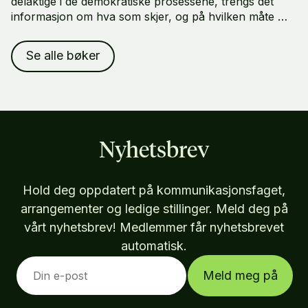
delaktige i de demokratiske prosessene, trengs det
informasjon om hva som skjer, og på hvilken måte vi
alle forventes å delta. Men hvem er det egentlig som
gir oss denne informasjonen, og hvordan?
Se alle bøker
Nyhetsbrev
Hold deg oppdatert på kommunikasjonsfaget,
arrangementer og ledige stillinger. Meld deg på
vårt nyhetsbrev! Medlemmer får nyhetsbrevet
automatisk.
Meld meg på