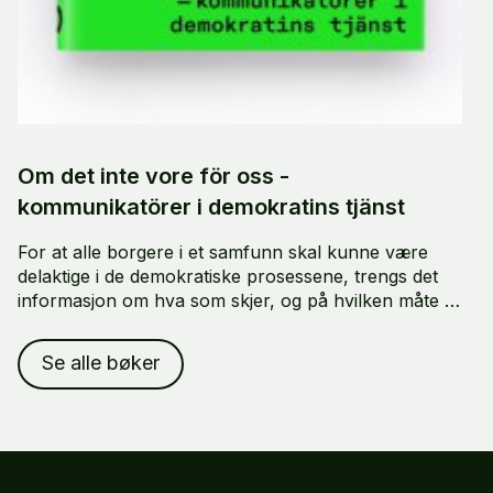
Om det inte vore för oss -
kommunikatörer i demokratins tjänst
For at alle borgere i et samfunn skal kunne være
delaktige i de demokratiske prosessene, trengs det
informasjon om hva som skjer, og på hvilken måte vi
alle forventes å delta. Men hvem er det egentlig som
gir oss denne informasjonen, og hvordan?
Se alle bøker