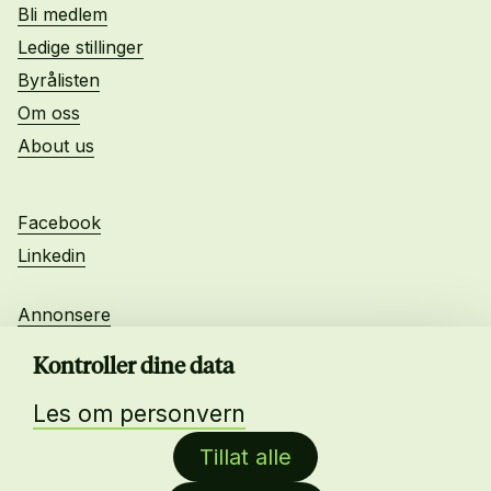
Bli medlem
Ledige stillinger
Byrålisten
Om oss
About us
Facebook
Linkedin
Annonsere
Personvern
Kontroller dine data
Les om personvern
Daglig leder:
Tillat alle
Anne-Lise Mørch von der Fehr