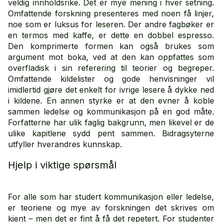
veldig innholdsrike. Det er mye mening i hver setning.
Omfattende forskning presenteres med noen få linjer,
noe som er luksus for leseren. Der andre fagbøker er
en termos med kaffe, er dette en dobbel espresso.
Den komprimerte formen kan også brukes som
argument mot boka, ved at den kan oppfattes som
overfladisk i sin referering til teorier og begreper.
Omfattende kildelister og gode henvisninger vil
imidlertid gjøre det enkelt for ivrige lesere å dykke ned
i kildene. En annen styrke er at den evner å koble
sammen ledelse og kommunikasjon på en god måte.
Forfatterne har ulik faglig bakgrunn, men likevel er de
ulike kapitlene sydd pent sammen. Bidragsyterne
utfyller hverandres kunnskap.
Hjelp i viktige spørsmål
For alle som har studert kommunikasjon eller ledelse,
er teoriene og mye av forskningen det skrives om
kjent – men det er fint å få det repetert. For studenter