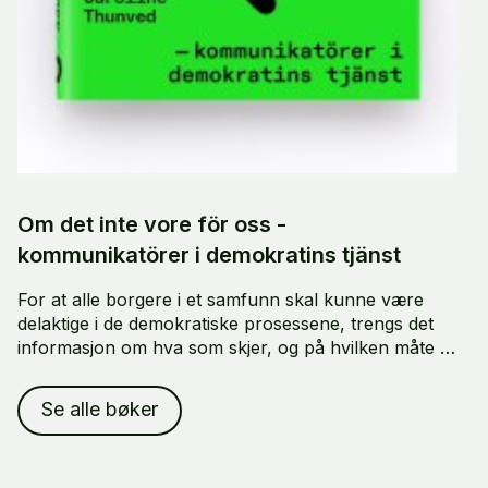
Om det inte vore för oss -
kommunikatörer i demokratins tjänst
For at alle borgere i et samfunn skal kunne være
delaktige i de demokratiske prosessene, trengs det
informasjon om hva som skjer, og på hvilken måte vi
alle forventes å delta. Men hvem er det egentlig som
gir oss denne informasjonen, og hvordan?
Se alle bøker