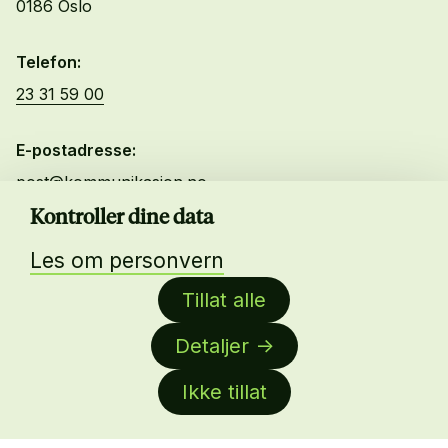
0186 Oslo
Telefon:
23 31 59 00
E-postadresse:
post@kommunikasjon.no
Kontroller dine data
Kurs og Arrangementer
Les om personvern
Lønnskalkulator
Tillat alle
Bli medlem
Ledige stillinger
Detaljer
Byrålisten
Ikke tillat
Om oss
About us