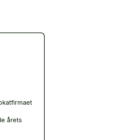
okatfirmaet
e årets