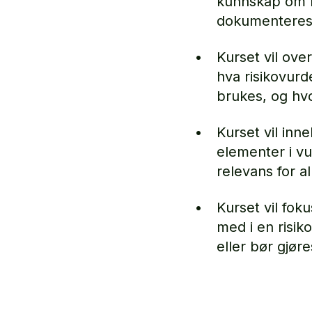
kunnskap om h
dokumenteres
Kurset vil ov
hva risikovurd
brukes, og hvo
Kurset vil inn
elementer i vu
relevans for a
Kurset vil fo
med i en risi
eller bør gjøre