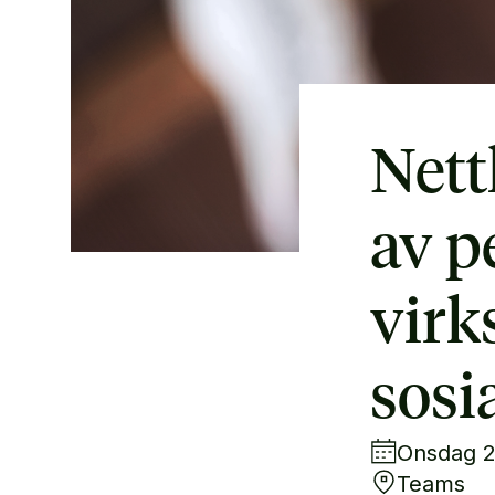
Nett
av p
virk
sosi
Onsdag 27
Teams