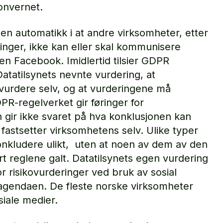
sonvernet.
gen automatikk i at andre virksomheter, etter
nger, ikke kan eller skal kommunisere
n Facebook. Imidlertid tilsier GDPR
atatilsynets nevnte vurdering, at
vurdere selv, og at vurderingene må
R-regelverket gir føringer for
gir ikke svaret på hva konklusjonen kan
e fastsetter virksomhetens selv. Ulike typer
onkludere ulikt, uten at noen av dem av den
rt reglene galt. Datatilsynets egen vurdering
r risikovurderinger ved bruk av sosial
 agendaen. De fleste norske virksomheter
iale medier.