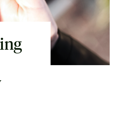
ring
v