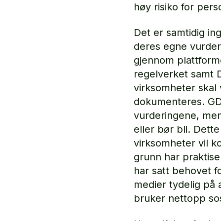
høy risiko for per
Det er samtidig in
deres egne vurderi
gjennom plattforme
regelverket samt D
virksomheter skal 
dokumenteres. GDP
vurderingene, men 
eller bør bli. Dett
virksomheter vil k
grunn har praktise
har satt behovet fo
medier tydelig på
bruker nettopp sos