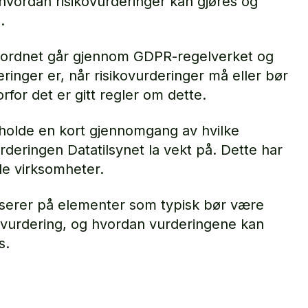
vordan risikovurderinger kan gjøres og
.
erordnet går gjennom GDPR-regelverket og
eringer er, når risikovurderinger må eller bør
rfor det er gitt regler om dette.
eholde en kort gjennomgang av hvilke
rderingen Datatilsynet la vekt på. Dette har
lle virksomheter.
kuserer på elementer som typisk bør være
kovurdering, og hvordan vurderingene kan
s.