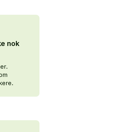
ke nok
er.
som
kere.