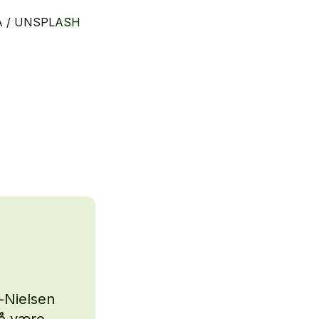
 / UNSPLASH
-Nielsen
 å være