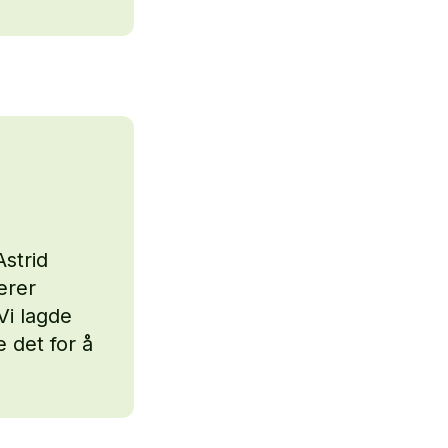
strid
erer
Vi lagde
e det for å