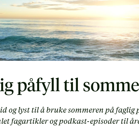
ig påfyll til somm
id og lyst til å bruke sommeren på faglig p
et fagartikler og podkast-episoder til åre