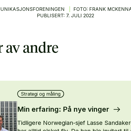
MUNIKASJONSFORENINGEN
|
FOTO: FRANK MCKENNA
PUBLISERT:
7.
JULI
2022
 av andre
Strategi og måling
Min erfaring: På nye vinger
Tidligere Norwegian-sjef Lasse Sandaker
har alltid elsket fly. Da han ble invitert til