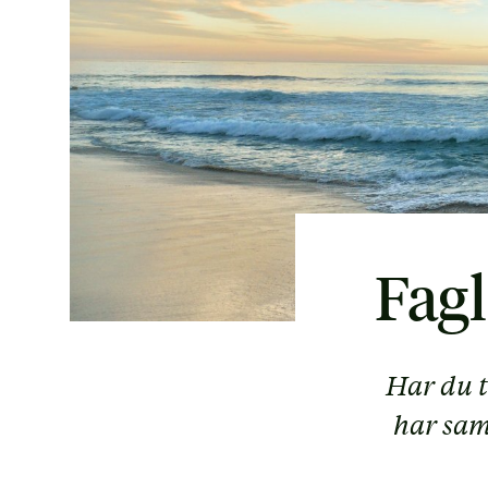
Fagl
Har du t
har saml