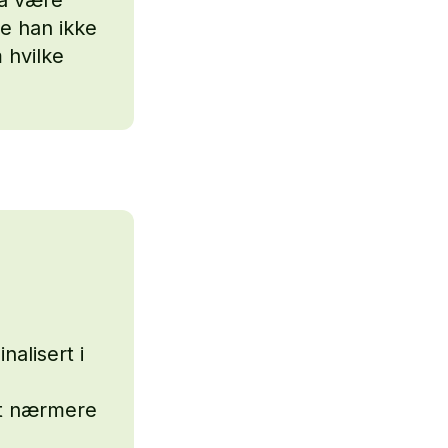
te han ikke
 hvilke
nalisert i
itt nærmere