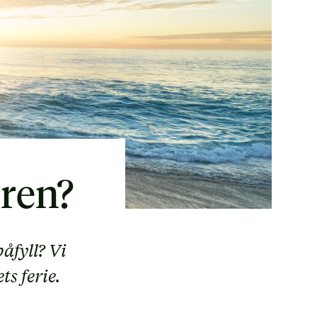
eren?
åfyll? Vi
ts ferie.