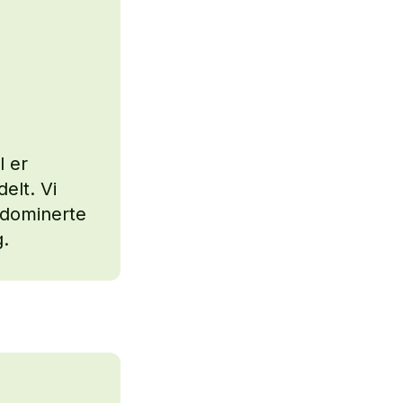
l er
elt. Vi
dominerte
g.