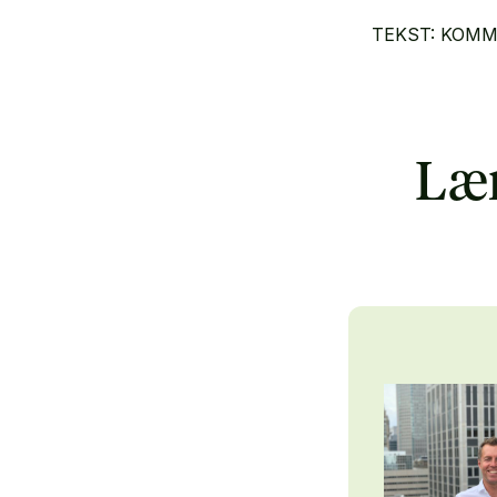
TEKST: KOM
Lær