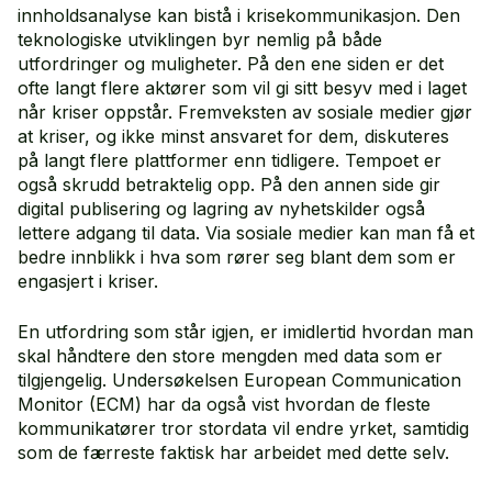
innholdsanalyse kan bistå i krisekommunikasjon. Den
teknologiske utviklingen byr nemlig på både
utfordringer og muligheter. På den ene siden er det
ofte langt flere aktører som vil gi sitt besyv med i laget
når kriser oppstår. Fremveksten av sosiale medier gjør
Øyvind Ihlen
at kriser, og ikke minst ansvaret for dem, diskuteres
på langt flere plattformer enn tidligere. Tempoet er
også skrudd betraktelig opp. På den annen side gir
digital publisering og lagring av nyhetskilder også
lettere adgang til data. Via sosiale medier kan man få et
bedre innblikk i hva som rører seg blant dem som er
engasjert i kriser.
En utfordring som står igjen, er imidlertid hvordan man
skal håndtere den store mengden med data som er
tilgjengelig. Undersøkelsen European Communication
Monitor (ECM) har da også vist hvordan de fleste
kommunikatører tror stordata vil endre yrket, samtidig
som de færreste faktisk har arbeidet med dette selv.