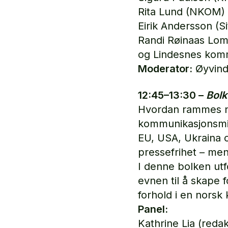
Rita Lund (NKOM)
Eirik Andersson (Si
Randi Røinaas Lom
og Lindesnes ko
Moderator:
Øyvind
12:45–13:30 –
Bolk
Hvordan rammes no
kommunikasjonsmilj
EU, USA, Ukraina o
pressefrihet – me
I denne bolken utf
evnen til å skape 
forhold i en norsk 
Panel:
Kathrine Lia (reda