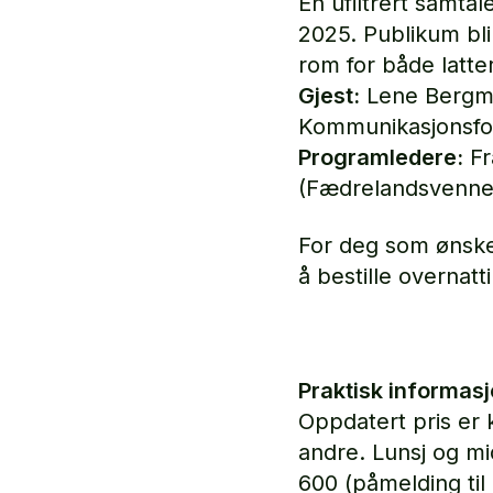
En ufiltrert samta
2025. Publikum bl
rom for både latter
Gjest:
Lene Bergman
Kommunikasjonsfo
Programledere:
Fr
(Fædrelandsvenne
For deg som ønsker 
å bestille overnatt
Praktisk informasj
Oppdatert pris er 
andre. Lunsj og mi
600 (påmelding ti