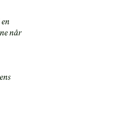
 en
ne når
ens