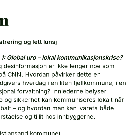
m
strering og lett lunsj
 1: Global uro – lokal kommunikasjonskrise?
og desinformasjon er ikke lenger noe som
 på CNN. Hvordan påvirker dette en
ivers hverdag i en liten fjellkommune, i en
asjonal forvaltning? Innlederne belyser
 og sikkerhet kan kommuniseres lokalt når
lobalt – og hvordan man kan ivareta både
ståelse og tillit hos innbyggerne.
ristiansand kommune)