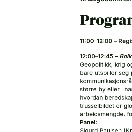
Progra
11:00–12:00
– Regi
12:00–12:45
–
Bolk
Geopolitikk, krig 
bare utspiller seg
kommunikasjonsrådg
større by eller i n
hvordan beredskap
trusselbildet er g
arbeidsmengde, for
Panel:
Sigurd Paulsen (K