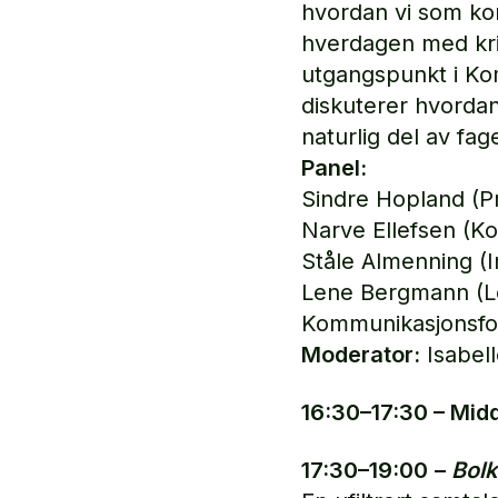
hvordan vi som ko
hverdagen med kriti
utgangspunkt i Ko
diskuterer hvordan
naturlig del av fage
Panel:
Sindre Hopland (P
Narve Ellefsen (Ko
Ståle Almenning (I
Lene Bergmann (Led
Kommunikasjonsfo
Moderator:
Isabell
16:30–17:30 – Mid
17:30–19:00
–
Bolk