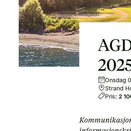
AGD
202
Onsdag 05
Strand Ho
Pris:
2 10
Kommunikasjonsr
informasjonskr