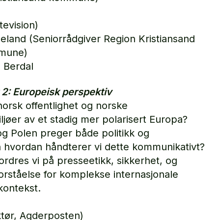
tevision)
eland (Seniorrådgiver Region Kristiansand
mmune)
 Berdal
 2: Europeisk perspektiv
rsk offentlighet og norske
øer av et stadig mer polarisert Europa?
g Polen preger både politikk og
n hvordan håndterer vi dette kommunikativt?
ordres vi på presseetikk, sikkerhet, og
forståelse for komplekse internasjonale
kontekst.
ktør, Agderposten)