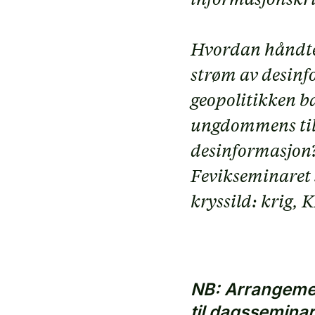
Hvordan håndte
strøm av desin
geopolitikken b
ungdommens till
desinformasjon
Fevikseminaret 
kryssild: krig, K
NB: Arrangemen
til dagsseminar