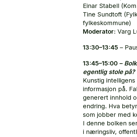
Einar Stabell (Ko
Tine Sundtoft (Fy
fylkeskommune)
Moderator:
Varg L
13:30–13:45
– Pau
13:45–15:00
–
Bolk
egentlig stole på?
Kunstig intelligens
informasjon på. Fak
generert innhold og
endring. Hva betyr 
som jobber med k
I denne bolken se
i næringsliv, offen