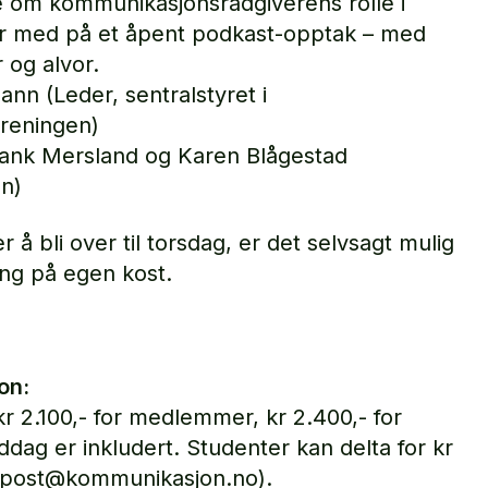
le om kommunikasjonsrådgiverens rolle i
ir med på et åpent podkast-opptak – med
 og alvor.
n (Leder, sentralstyret i
reningen)
ank Mersland og Karen Blågestad
n)
å bli over til torsdag, er det selvsagt mulig
ing på egen kost.
on:
kr 2.100,- for medlemmer, kr 2.400,- for
ddag er inkludert. Studenter kan delta for kr
l post@kommunikasjon.no).