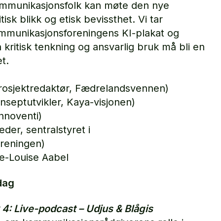
mmunikasjonsfolk kan møte den nye
sk blikk og etisk bevissthet. Vi tar
mmunikasjonsforeningens KI-plakat og
 kritisk tenkning og ansvarlig bruk må bli en
t.
rosjektredaktør, Fædrelandsvennen)
nseptutvikler, Kaya-visjonen)
nnoventi)
er, sentralstyret i
reningen)
e-Louise Aabel
dag
 4: Live-podcast – Udjus & Blågis