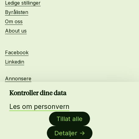
Ledige stillinger
Byrålisten
Om oss
About us
Facebook
Linkedin
Annonsere
Personvern
Kontroller dine data
Les om personvern
Daglig leder:
Tillat alle
Anne-Lise Mørch von der Fehr
Detaljer
Nettredaktør: