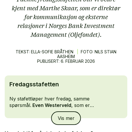
kjent med Marthe Skaar, som er direktør
for kommunikasjon og eksterne
relasjoner i Norges Bank Investment
Management (Oljefondet).
TEKST: ELLA-SOFIE BRÅTHEN
|
FOTO: NILS STIAN
AASHEIM
PUBLISERT:
6.
FEBRUAR
2026
Fredagsstafetten
Ny stafettløper hver fredag, samme
spørsmål.
Even Westerveld
, som er
konserndirektør People & Communication i DNB,
Vis mer
ga stafettpinnen videre til
Marthe Skaar
, som er
direktør for kommunikasjon og eksterne
relasjoner i NBIM (Oljefondet).