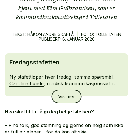
kjent med Kim Gulbrandsen, som er
kommunikasjonsdirektør i Tolletaten
TEKST: HÅKON ANDRE SKAFTÅ
|
FOTO: TOLLETATEN
PUBLISERT:
8.
JANUAR
2026
Fredagsstafetten
Ny stafettløper hver fredag, samme spørsmål.
Caroline Lunde
, nordisk kommunikasjonssjef i
Vipps MobilePay, ga stafettpinnen videre til
Kim
Vis mer
Gulbrandsen
, som er Kommunikasjonsdirektør i
Tolletaten.
Hva skal til for å gi deg helgefølelsen?
– Fine folk, god stemning og gjerne en helg som ikke
er full av planer – for da kan alt skje.