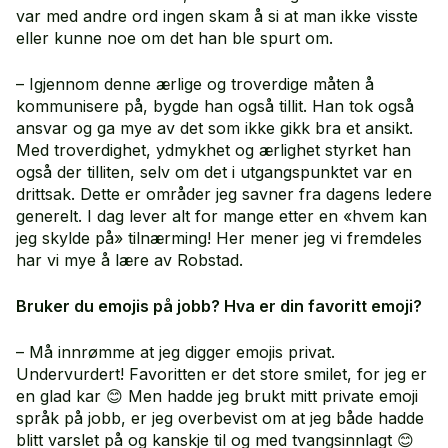
var med andre ord ingen skam å si at man ikke visste
eller kunne noe om det han ble spurt om.
– Igjennom denne ærlige og troverdige måten å
kommunisere på, bygde han også tillit. Han tok også
ansvar og ga mye av det som ikke gikk bra et ansikt.
Med troverdighet, ydmykhet og ærlighet styrket han
også der tilliten, selv om det i utgangspunktet var en
drittsak. Dette er områder jeg savner fra dagens ledere
generelt. I dag lever alt for mange etter en «hvem kan
jeg skylde på» tilnærming! Her mener jeg vi fremdeles
har vi mye å lære av Robstad.
Bruker du emojis på jobb? Hva er din favoritt emoji?
– Må innrømme at jeg digger emojis privat.
Undervurdert! Favoritten er det store smilet, for jeg er
en glad kar 😊 Men hadde jeg brukt mitt private emoji
språk på jobb, er jeg overbevist om at jeg både hadde
blitt varslet på og kanskje til og med tvangsinnlagt 😊