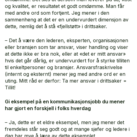
og kvalitet, er resultatet et godt omdømme. Man får
med andre ord som fortjent. Jeg mener i den
sammenheng at det er en undervurdert dimensjon av
dette, nemlig det å stå «fjellstøtt» i drittsaker.
– Det å være den lederen, eksperten, organisasjonen
eller bransjen som tar ansvar, viser handling og viser
at dette ikke er bra nok, eller at «det er mitt ansvar»
hvis det går dårlig, er undervurdert for å styrke tilliten
til enkeltpersoner og bransjer. Ansvarsfraskrivelse
(internt og eksternt) mener jeg med andre ord er en
uting. Mitt råd er derfor: Ta mer ansvar i drittsaker =
Tillit!
Gi eksempel på en kommunikasjonsjobb du mener
har gjort en forskjell i folks hverdag
– Ja, dette er et eldre eksempel, men jeg mener det
fremdeles står seg godt og at mange sjefer og ledere i
dag har mye å lære av dette eksemplet.