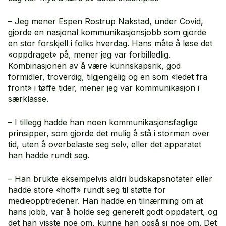
– Jeg mener Espen Rostrup Nakstad, under Covid,
gjorde en nasjonal kommunikasjonsjobb som gjorde
en stor forskjell i folks hverdag. Hans måte å løse det
«oppdraget» på, mener jeg var forbilledlig.
Kombinasjonen av å være kunnskapsrik, god
formidler, troverdig, tilgjengelig og en som «ledet fra
front» i tøffe tider, mener jeg var kommunikasjon i
særklasse.
– I tillegg hadde han noen kommunikasjonsfaglige
prinsipper, som gjorde det mulig å stå i stormen over
tid, uten å overbelaste seg selv, eller det apparatet
han hadde rundt seg.
– Han brukte eksempelvis aldri budskapsnotater eller
hadde store «hoff» rundt seg til støtte for
medieopptredener. Han hadde en tilnærming om at
hans jobb, var å holde seg generelt godt oppdatert, og
det han visste noe om, kunne han også si noe om. Det