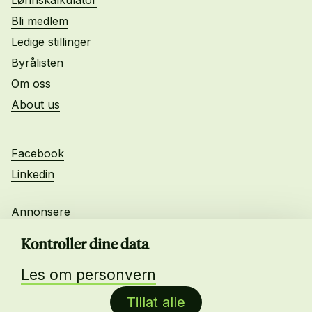
Bli medlem
Ledige stillinger
Byrålisten
Om oss
About us
Facebook
Linkedin
Annonsere
Personvern
Kontroller dine data
Les om personvern
Daglig leder:
Tillat alle
Anne-Lise Mørch von der Fehr