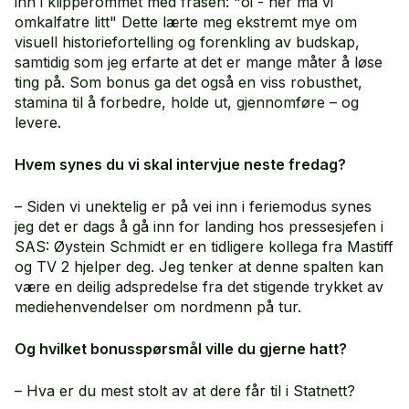
inn i klipperommet med frasen: "oi - her må vi
omkalfatre litt" Dette lærte meg ekstremt mye om
visuell historiefortelling og forenkling av budskap,
samtidig som jeg erfarte at det er mange måter å løse
ting på. Som bonus ga det også en viss robusthet,
stamina til å forbedre, holde ut, gjennomføre – og
levere.
Hvem synes du vi skal intervjue neste fredag?
– Siden vi unektelig er på vei inn i feriemodus synes
jeg det er dags å gå inn for landing hos pressesjefen i
SAS: Øystein Schmidt er en tidligere kollega fra Mastiff
og TV 2 hjelper deg. Jeg tenker at denne spalten kan
være en deilig adspredelse fra det stigende trykket av
mediehenvendelser om nordmenn på tur.
Og hvilket bonusspørsmål ville du gjerne hatt?
– Hva er du mest stolt av at dere får til i Statnett?