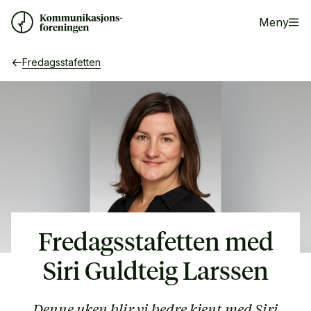
Meny
Fredagsstafetten
Fredagsstafetten med
Siri Guldteig Larssen
Denne uken blir vi bedre kjent med Siri