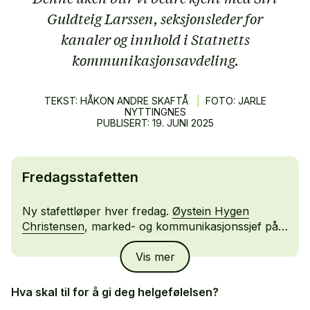
Guldteig Larssen, seksjonsleder for
kanaler og innhold i Statnetts
kommunikasjonsavdeling.
TEKST: HÅKON ANDRE SKAFTÅ
|
FOTO: JARLE
NYTTINGNES
PUBLISERT:
19.
JUNI
2025
Fredagsstafetten
Ny stafettløper hver fredag.
Øystein Hygen
Christensen
, marked- og kommunikasjonssjef på
Nationaltheatret, ga pinnen videre til Siri Guldteig
Vis mer
Larssen, seksjonsleder for Kanaler og innhold i
Statnetts kommunikasjonsavdeling.
Hva skal til for å gi deg helgefølelsen?