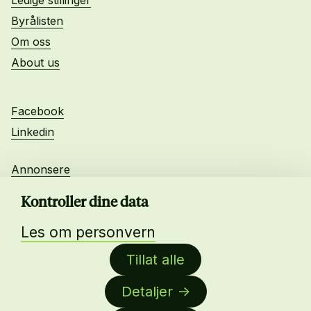
Byrålisten
Om oss
About us
Facebook
Linkedin
Annonsere
Personvern
Kontroller dine data
Les om personvern
Daglig leder:
Tillat alle
Anne-Lise Mørch von der Fehr
Detaljer
Nettredaktør: