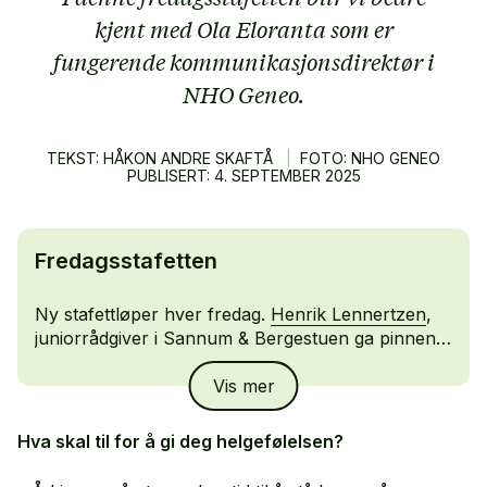
kjent med Ola Eloranta som er
fungerende kommunikasjonsdirektør i
NHO Geneo.
TEKST: HÅKON ANDRE SKAFTÅ
|
FOTO: NHO GENEO
PUBLISERT:
4.
SEPTEMBER
2025
Fredagsstafetten
Ny stafettløper hver fredag.
Henrik Lennertzen
,
juniorrådgiver i Sannum & Bergestuen ga pinnen
videre til Ola Eloranta, fungerende
Vis mer
kommunikasjonsdirektør i NHO Geneo.
Hva skal til for å gi deg helgefølelsen?