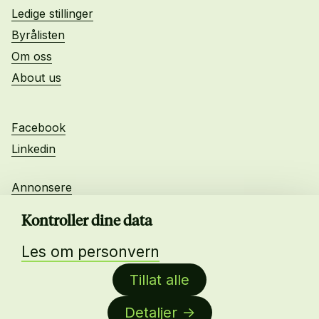
Ledige stillinger
Byrålisten
Om oss
About us
Facebook
Linkedin
Annonsere
Personvern
Kontroller dine data
Les om personvern
Daglig leder:
Tillat alle
Anne-Lise Mørch von der Fehr
Detaljer
Nettredaktør: