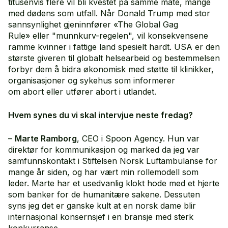
titusenvis flere vil bli kvestet på samme måte, mange
med dødens som utfall. Når Donald Trump med stor
sannsynlighet gjeninnfører «The Global Gag
Rule» eller "munnkurv-regelen", vil konsekvensene
ramme kvinner i fattige land spesielt hardt. USA er den
største giveren til globalt helsearbeid og bestemmelsen
forbyr dem å bidra økonomisk med støtte til klinikker,
organisasjoner og sykehus som informerer
om abort eller utfører abort i utlandet.
Hvem synes du vi skal intervjue neste fredag?
–
Marte Ramborg
, CEO i Spoon Agency. Hun var
direktør for kommunikasjon og marked da jeg var
samfunnskontakt i Stiftelsen Norsk Luftambulanse for
mange år siden, og har vært min rollemodell som
leder. Marte har et usedvanlig klokt hode med et hjerte
som banker for de humanitære sakene. Dessuten
syns jeg det er ganske kult at en norsk dame blir
internasjonal konsernsjef i en bransje med sterk