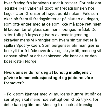
hver fredag fra kantinen rundt lunsjtider. For selv om
jeg ikke liker vafler så godt, er fredagslunsjen hos
Leger Uten Grenser et høydepunkt i uken. Følelsen
øker på frem til fredagslotteriet på slutten av dagen,
som ofte ender med at de som ikke må løpe rett hjem
til tacoen tar et glass sammen i loungeområdet. Der
sitter folk på kryss og tvers av avdelingene og
skravler mens vi krangler om hvem sin tur det er å
spille i Spotify-køen. Som bergenser blir man gjerne
beskylt for å både overdrive og skryte litt, men jeg vil
uansett påstå at arbeidsplassen vår kanskje er den
koseligste i Norge.
Hvordan ser du for deg at kunstig intelligens vil
påvirke kommunikasjonsfaget og jobbene våre
fremover?
– Folk som kjenner meg vil muligens humre litt når de
ser at jeg skal mene noe vettugt om KI på trykk, for
dette kan jeg lite om. Men jeg tror nok at kunstig