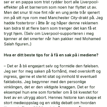
ser er en pappa som trist rydder bort alle Liverpool-
effekter på et barnerom som noen har flyttet ut av.
Men det snur til noe fint når en ung jente trår sjenert
inn på sitt nye rom med Manchester City-drakt på. Jeg
hadde fosterbror i åtte år og håper denne reklamen
kan bidra til at flere barn som trenger det kan få et
trygt hjem. (Selv om Liverpool-supporteren i meg
kjenner at det smerter når han pakker ned Mohamed
Salah figuren..)
Hva er ditt beste tips for å få en sak på i mediene?
– Det er å bli engasjert selv og formidle den følelsen.
Jeg ser for meg saken på forhånd, med overskrift og
ingress, gjerne et sterkt sitat og innhold til eventuell
faktaboks. Jeg begynner med den personlige
vinklingen, det er den viktigste knaggen. Det er for
eksempel hun ene som forteller om å bli kvestet for
livet av en utrygg abort. Hennes historie kan skape et
stort medieoppslag og en viktig debatt om hvordan