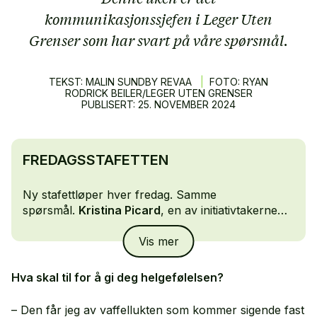
kommunikasjonssjefen i Leger Uten
Grenser som har svart på våre spørsmål.
TEKST: MALIN SUNDBY REVAA
|
FOTO: RYAN
RODRICK BEILER/LEGER UTEN GRENSER
PUBLISERT:
25.
NOVEMBER
2024
FREDAGSSTAFETTEN
Ny stafettløper hver fredag. Samme
spørsmål.
Kristina Picard
, en av initiativtakerne
bak kampanjen #ikkekontroversielt, sendte
Vis mer
stafettpinnen videre til
Silje Grytten
,
kommunikasjonssjef i Leger Uten Grenser.
Hva skal til for å gi deg helgefølelsen?
– Den får jeg av vaffellukten som kommer sigende fast