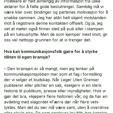
Politikere er helt avhengig av informasjon fra ulike
aktører for å fatte gode beslutninger. Samtidig må vi
være klar over bindinger og partenes motivasjon for å
snakke sammen. Jeg har aldri helt skjønt motstanden
mot å registrere denne kontakten offisielt. Og ja, jeg
vet at møter også finner sted på pub eller i stampen
på en luksushytte. Men de som kjemper mest imot, gir
oss vel nettopp grunnen for at vi trenger det.
Hva kan kommunikasjonsfolk gjøre for å styrke
tilliten til egen bransje?
– Den bransjen er så mangt, men jeg tenker på
kommunikasjonsjobben mer som et fag i formidling
der vi selger et budskap. Når Leger Uten Grenser
publiserer eller pitcher en sak, «selger» vi en sterk
historie til publikum, presse eller myndigheter. Hvis vi
gjør det bra, «kjøper» flere historien vår, og da har en
avdeling med slagordet «Færre dør når flere vet»
lyktes. Men det du sier må være sant, uten å overdrive
eller skjule noe. De som opplever lav tillit, har kanskje