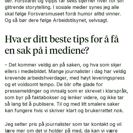
der. Forsvaret og Vipps får seks stjerner hver for sin
glitrende storytelling. I sosiale medier synes jeg alle
skal følge Forsvarsmuseet fordi humor alltid vinner.
Og så bør dere følge Arbeidstilsynet, selvsagt.
Hva er ditt beste tips for å få
en sak på i mediene?
– Det kommer veldig an på saken, og hva som skjer
ellers i mediebildet. Mange journalister i dag har veldig
krevende arbeidshverdager, med høyt leveringspress
og et voldsomt tempo. De blir ofte glade for
pressemeldinger og innsalg som er skrevet i klarspråk,
som byr på faktabokser og lenker videre, og ikke tar
så lang tid å publisere. Til og med litt smalere saker
kan fungere hvis vi skriver klart og brukerrettet nok.
Jeg setter pris på journalister som tar kontakt og vil
lære mer om det vi holder på med, da kan vi være