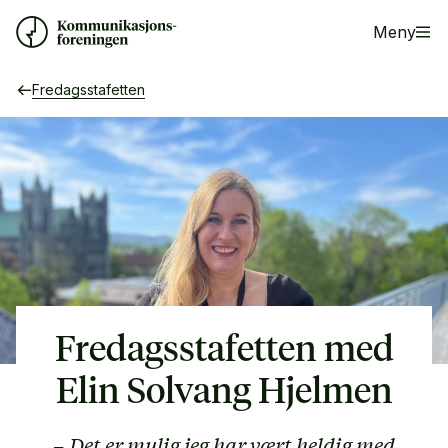
Meny
Fredagsstafetten
Fredagsstafetten med
Elin Solvang Hjelmen
– Det er mulig jeg har vært heldig med