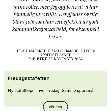
mine roller, men jeg opplever at vi har
temmelig mye tillit. Det gjelder særlig
blant folk som har sett effekten av godt
kommunikasjonsarbeid, for eksempel i
kriser.
TEKST: MARGRETHE ZACHO HAARDE
|
FOTO:
ARBEIDSTILSYNET
PUBLISERT:
22.
NOVEMBER
2024
Fredagsstafetten
Ny stafettløper hver fredag. Samme spørsmål.
Kjersti Lunden Nilsen
, kommunikasjonsrådgiver i
Helseplattformen, ga stafettpinnen videre til
Elin
Vis mer