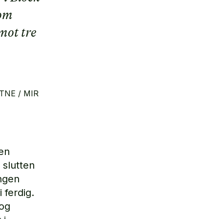
 om
mot tre
TNE / MIR
en
 slutten
ingen
 ferdig.
 og