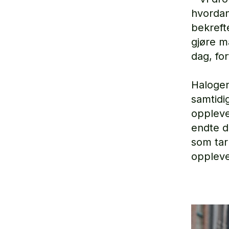
hvordan 
bekreft
gjøre m
dag, for
Halogen
samtidig
oppleve
endte d
som tar
oppleve