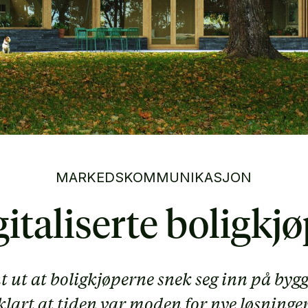
MARKEDSKOMMUNIKASJON
italiserte boligkj
t ut at boligkjøperne snek seg inn på byg
 klart at tiden var moden for nye løsninger