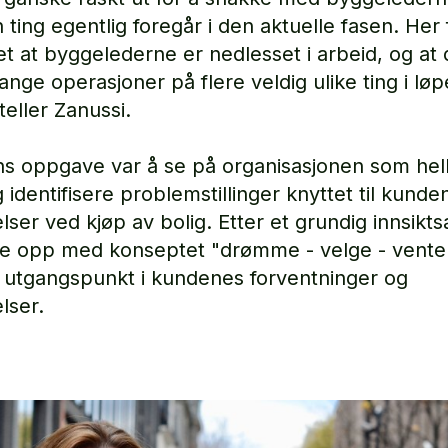
ting egentlig foregår i den aktuelle fasen. Her f
et at byggelederne er nedlesset i arbeid, og at
ange operasjoner på flere veldig ulike ting i løp
teller Zanussi.
s oppgave var å se på organisasjonen som hel
 identifisere problemstillinger knyttet til kunde
lser ved kjøp av bolig. Etter et grundig innsikts
e opp med konseptet "drømme - velge - vente -
 utgangspunkt i kundenes forventninger og
lser.