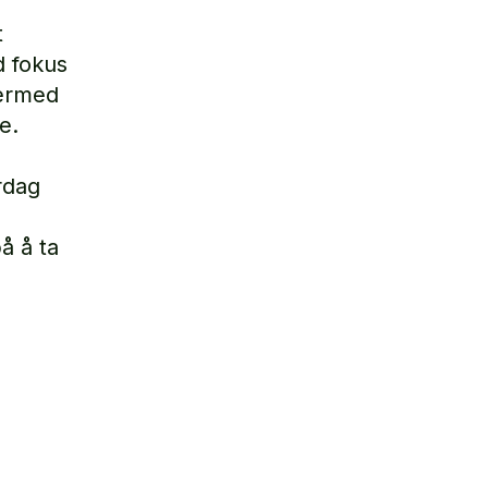
t
ed fokus
Dermed
e.
rdag
å å ta