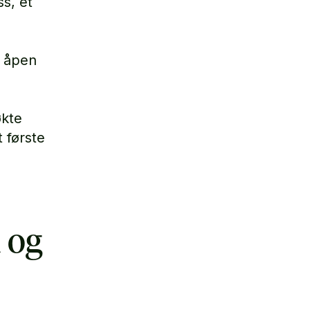
ss, et
l åpen
økte
 første
 og