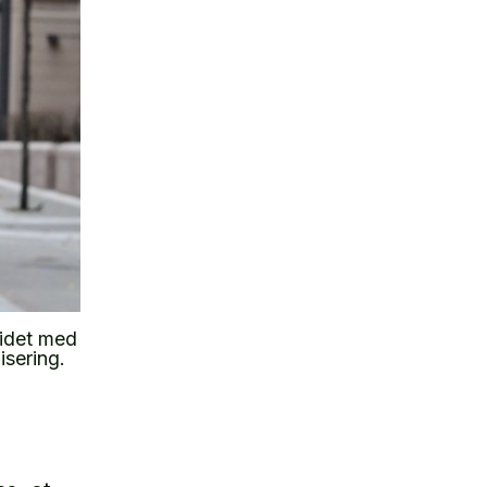
eidet med
sering.