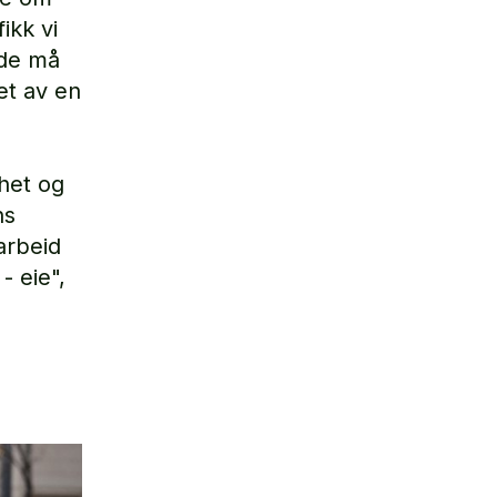
ikk vi
 de må
et av en
het og
ns
arbeid
 eie",