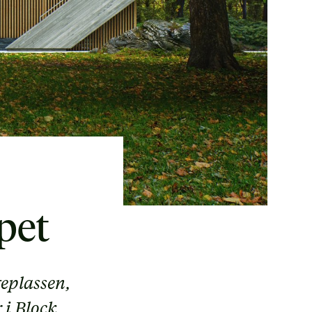
øpet
geplassen,
 i Block