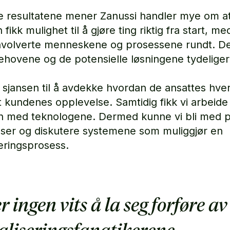
 resultatene mener Zanussi handler mye om a
fikk mulighet til å gjøre ting riktig fra start, m
nvolverte menneskene og prosessene rundt. 
ehovene og de potensielle løsningene tydeliger
kk sjansen til å avdekke hvordan de ansattes hve
t kundenes opplevelse. Samtidig fikk vi arbeide
med teknologene. Dermed kunne vi bli med p
lser og diskutere systemene som muliggjør en
seringsprosess.
r ingen vits å la seg forføre av