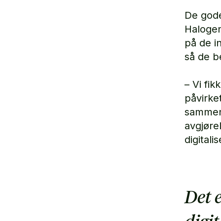
De gode
Halogen 
på de i
så de b
– Vi fi
påvirke
sammen 
avgjøre
digitali
Det e