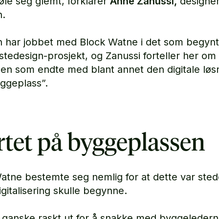
øle seg glemt, forklarer
Anne Zanussi,
designer
n.
 har jobbet med Block Watne i det som begyn
estedesign-prosjekt, og Zanussi forteller her om
en som endte med blant annet den digitale løs
yggeplass”.
rtet på byggeplassen
atne bestemte seg nemlig for at dette var sted
igitalisering skulle begynne.
o ganske raskt ut for å snakke med byggeleder