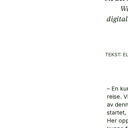
Wa
digita
TEKST: E
– En ku
reise. 
av denn
startet,
Her opp