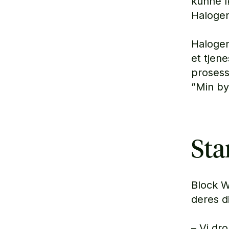
kunne f
Haloge
Halogen
et tjen
prosess
”Min b
Sta
Block W
deres d
– Vi dr