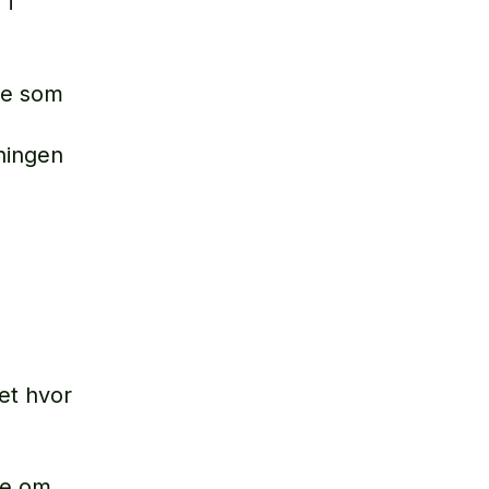
 i
te som
ningen
et hvor
ne om