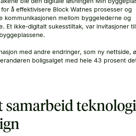
iltakene ble den digitale løsningen Min byggepla
 for å effektivisere Block Watnes prosesser og
re kommunikasjonen mellom byggelederne og
 Et ikke-digitalt sukesstiltak, var invitasjoner ti
byggeplassene.
nasjon med andre endringer, som ny nettside, 
verandøren boligsalget med hele 43 prosent det
t samarbeid teknologi
ign