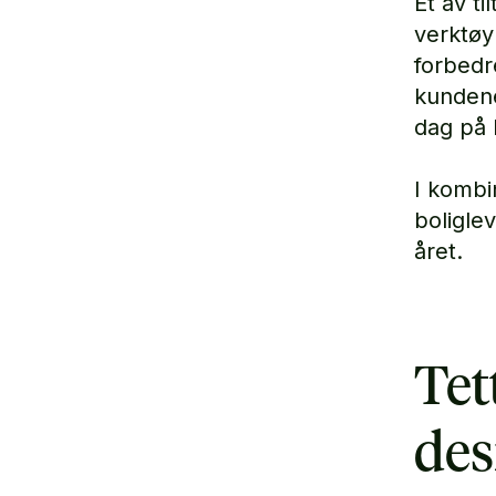
Et av t
verktøy
forbed
kundene.
dag på 
I kombi
boligle
året.
Tet
des