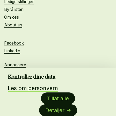
Ledige stillinger
Byrålisten
Om oss
About us
Facebook
Linkedin
Annonsere
Personvern
Kontroller dine data
Les om personvern
Daglig leder:
Tillat alle
Anne-Lise Mørch von der Fehr
Detaljer
Nettredaktør: