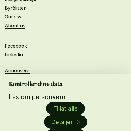
Byrålisten
Om oss
About us
Facebook
Linkedin
Annonsere
Personvern
Kontroller dine data
Les om personvern
Daglig leder:
Tillat alle
Anne-Lise Mørch von der Fehr
Detaljer
Nettredaktør: