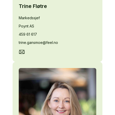
Trine Fløtre
Markedssjef
Poynt AS
459 61 617
trine.gansmoe@feel.no