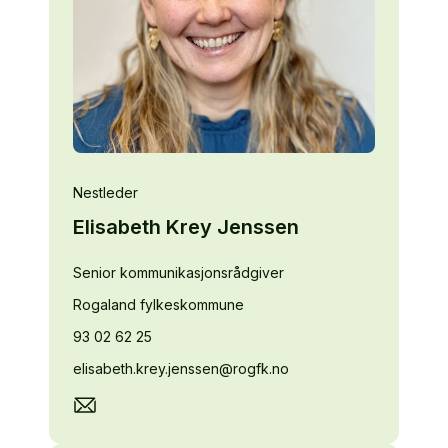
Nestleder
Elisabeth Krey Jenssen
Senior kommunikasjonsrådgiver
Rogaland fylkeskommune
93 02 62 25
elisabeth.krey.jenssen@rogfk.no