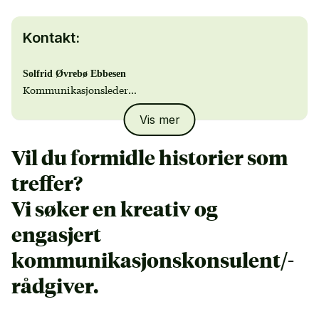
Kontakt:
Solfrid Øvrebø Ebbesen
Kommunikasjonsleder
e-post:
solfrid.ebbesen@nla.no
Vis mer
tlf: 41 62 34 26
Vil du formidle historier som
Michael Ludvigsen
HR-rådgiver
treffer?
e-post:
miclud@nla.no
Vi søker en kreativ og
engasjert
kommunikasjonskonsulent/-
rådgiver.