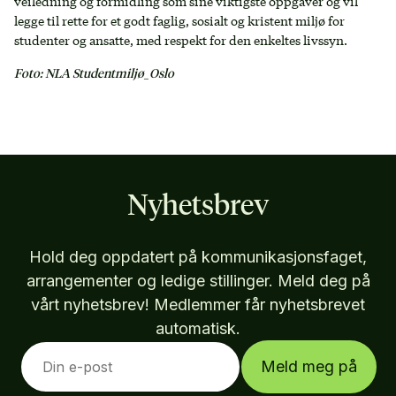
veiledning og formidling som sine viktigste oppgaver og vil
legge til rette for et godt faglig, sosialt og kristent miljø for
studenter og ansatte, med respekt for den enkeltes livssyn.
Foto: NLA Studentmiljø_Oslo
Nyhetsbrev
Hold deg oppdatert på kommunikasjonsfaget,
arrangementer og ledige stillinger. Meld deg på
vårt nyhetsbrev! Medlemmer får nyhetsbrevet
automatisk.
Meld meg på