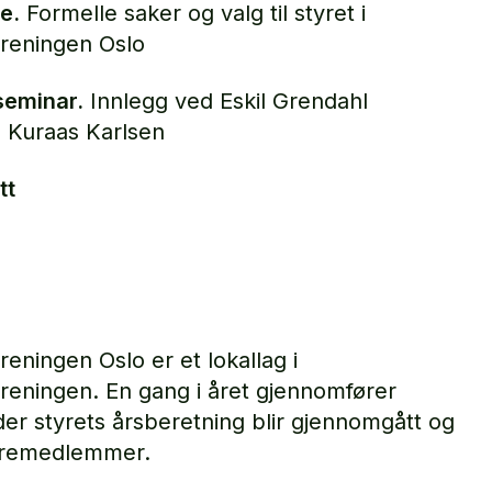
e.
Formelle saker og valg til styret i
reningen Oslo
 seminar.
Innlegg ved Eskil Grendahl
e Kuraas Karlsen
tt
ningen Oslo er et lokallag i
eningen. En gang i året gjennomfører
der styrets årsberetning blir gjennomgått og
tyremedlemmer.