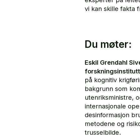
eksperter på felte
vi kan skille fakta f
Du møter:
Eskil Grendahl Siv
forskningsinstitutt
på kognitiv krigfø
bakgrunn som komm
utenriksministre, 
internasjonale oper
desinformasjon br
metodene og risiko
trusselbilde.