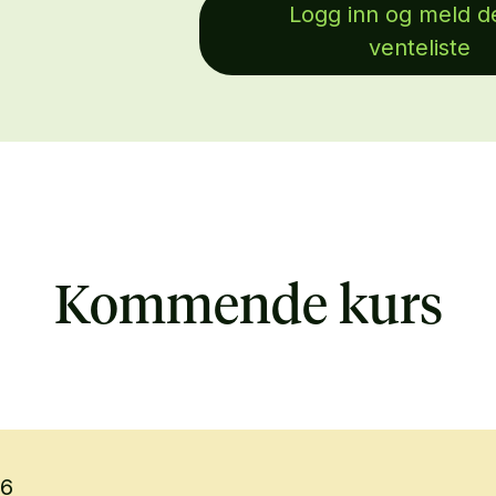
Logg inn og meld d
venteliste
Kommende kurs
26