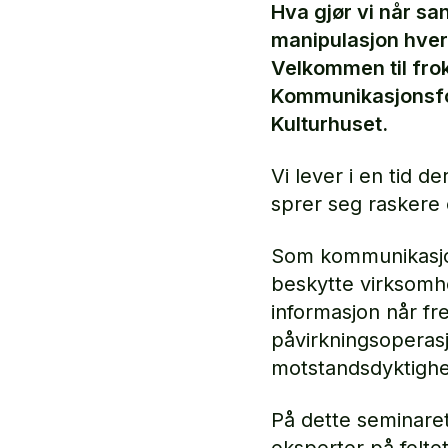
Hva gjør vi når sa
manipulasjon hve
Velkommen til fro
Kommunikasjonsfor
Kulturhuset.
Vi lever i en tid 
sprer seg raskere
Som kommunikasjons
beskytte virksomh
informasjon når fr
påvirkningsoperas
motstandsdyktighet
På dette seminaret