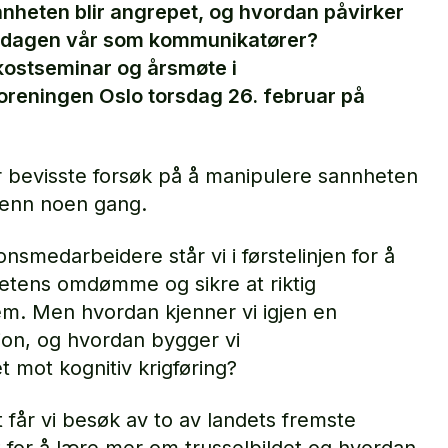
nnheten blir angrepet, og hvordan påvirker
rdagen vår som kommunikatører?
kostseminar og årsmøte i
eningen Oslo torsdag 26. februar på
der bevisste forsøk på å manipulere sannheten
 enn noen gang.
medarbeidere står vi i førstelinjen for å
etens omdømme og sikre at riktig
em. Men hvordan kjenner vi igjen en
jon, og hvordan bygger vi
 mot kognitiv krigføring?
 får vi besøk av to av landets fremste