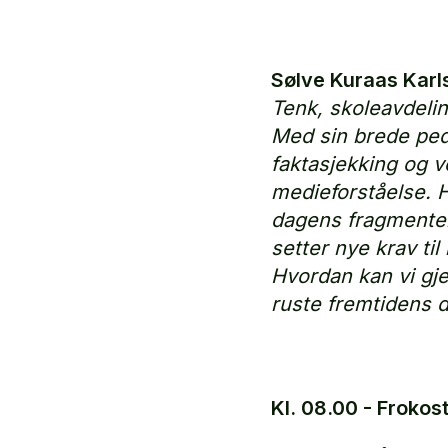
Sølve Kuraas Karls
Tenk, skoleavdelin
Med sin brede ped
faktasjekking og ve
medieforståelse. 
dagens fragmenter
setter nye krav ti
Hvordan kan vi gje
ruste fremtidens 
Kl. 08.00 - Frokos