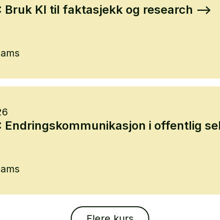
ruk KI til faktasjekk og research
eams
26
Endringskommunikasjon i offentlig se
eams
Flere kurs