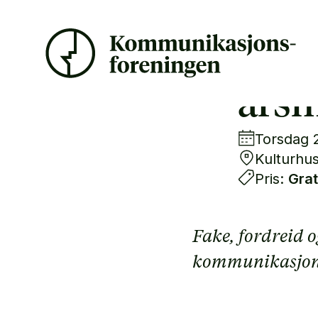
OSLO
års
Torsdag 2
Kulturhus
Pris:
Grat
Fake, fordreid o
kommunikasjon