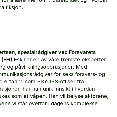
t for å lære mer om trusselbildet og hvordan
ra fiksjon.
ertsen, spesialrådgiver ved Forsvarets
 (FFI)
Eskil er en av våre fremste eksperter
ring og påvirkningsoperasjoner. Med
unikasjonsrådgiver for seks forsvars- og
og erfaring som PSYOPS-offiser fra
asjoner, har han unik innsikt i hvordan
ukes som et våpen. Han vil belyse aktørene,
ene vi står overfor i dagens komplekse