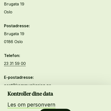
Brugata 19
Oslo
Postadresse:
Brugata 19
0186 Oslo
Telefon:
23 31 59 00
E-postadresse:
post@kommunikasjon.no
Kontroller dine data
Kurs og Arrangementer
Les om personvern
Lønnskalkulator