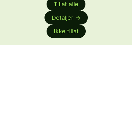
Tillat alle
Bli medlem
Ledige stillinger
Detaljer
Byrålisten
Ikke tillat
Om oss
About us
Facebook
Linkedin
Annonsere
Personvern
Daglig leder:
Anne-Lise Mørch von der Fehr