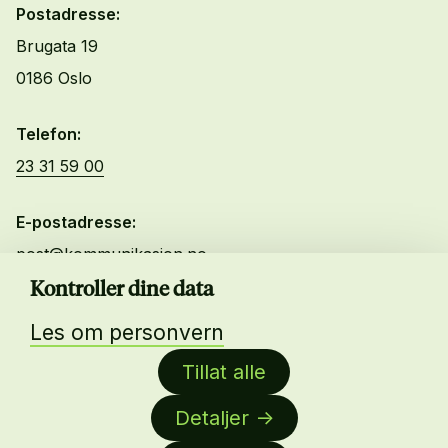
Postadresse:
Brugata 19
0186 Oslo
Telefon:
23 31 59 00
E-postadresse:
post@kommunikasjon.no
Kontroller dine data
Kurs og Arrangementer
Les om personvern
Lønnskalkulator
Tillat alle
Bli medlem
Ledige stillinger
Detaljer
Byrålisten