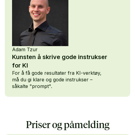
bruke KI for å få
best mulig flyt i
arbeidshverdagen?
Cornelia Bjørke-
Hill er
kommunikasjonsdirektør
i Microsoft
Adam Tzur
Norge.
Kunsten å skrive gode instrukser
for KI
For å få gode resultater fra KI-verktøy,
må du gi klare og gode instrukser –
såkalte "prompt".
Adam vil
presentere 7
prinsipper for å
få mer ut av KI.
Priser og påmelding
Rådene er
basert på