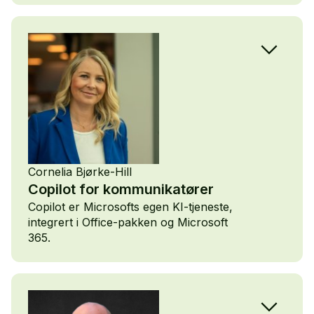
Modolf og hans
digitale assistent
Igor viser oss
hvordan det
gjøres og hva
det kan brukes
til.
Modolf Moen er
kommunikasjonssjef
i Arbeid &
Cornelia Bjørke-Hill
Inkludering i
Copilot for kommunikatører
NHO Service og
Copilot er Microsofts egen KI-tjeneste,
handel.
integrert i Office-pakken og Microsoft
365.
Mulighetene er
store, men
hvordan bør vi