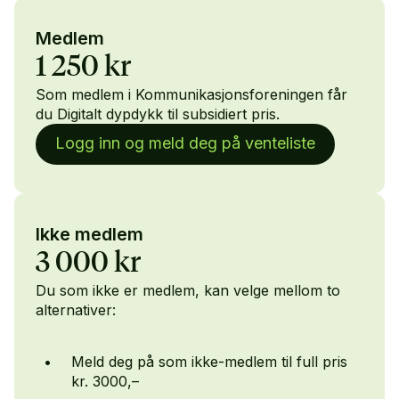
forskning og
moderne
Medlem
"prompt
1 250 kr
engineering".
Som medlem i Kommunikasjonsforeningen får
Adam Tzur er
du Digitalt dypdykk til subsidiert pris.
kommunikasjonsleder
Logg inn og meld deg på venteliste
i SINTEF
Manufacturing
og redaktør i AI-
avisen. Han
sitter også i
Ikke medlem
Kommunikasjonsforeningens
3 000 kr
fagråd for
kompetanse.
Du som ikke er medlem, kan velge mellom to
alternativer:
Meld deg på som ikke-medlem til full pris
kr. 3000,–