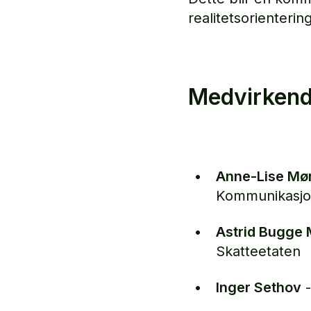
realitetsorienterin
Medvirkend
Anne-Lise Mør
Kommunikasjon
Astrid Bugge
Skatteetaten
Inger Sethov
-