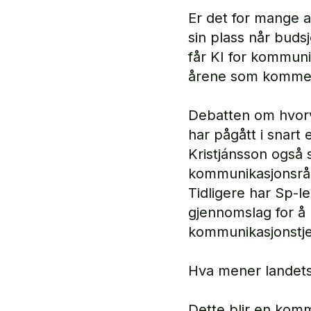
Er det for mange a
sin plass når bud
får KI for kommuni
årene som komme
Debatten om hvorv
har pågått i snart e
Kristjánsson også 
kommunikasjonsrådg
Tidligere har Sp-l
gjennomslag for å
kommunikasjonstj
Hva mener landet
Dette blir en kom