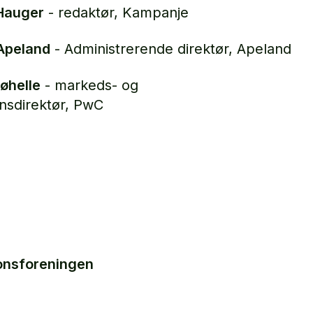
 Hauger
- redaktør, Kampanje
 Apeland
- Administrerende direktør, Apeland
øhelle
- markeds- og
sdirektør, PwC
:
nsforeningen