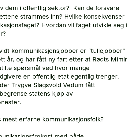
v dem i offentlig sektor? Kan de forsvare
sjettene strammes inn? Hvilke konsekvenser
kasjonsfaget? Hvordan vil faget utvikle seg i
r?
idt kommunikasjonsjobber er “tullejobber”
tt år, og har fått ny fart etter at Rødts Mímir
stilte spørsmål ved hvor mange
ivere en offentlig etat egentlig trenger.
eder Trygve Slagsvold Vedum fått
 begrense statens kjøp av
enester.
s mest erfarne kommunikasjonsfolk?
munikasjonsfrokost med både