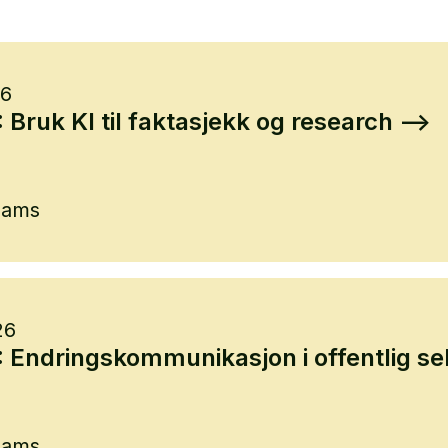
26
ruk KI til faktasjekk og research
eams
26
Endringskommunikasjon i offentlig se
eams