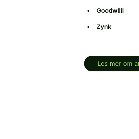
Goodwilll
Zynk
Les mer om ar