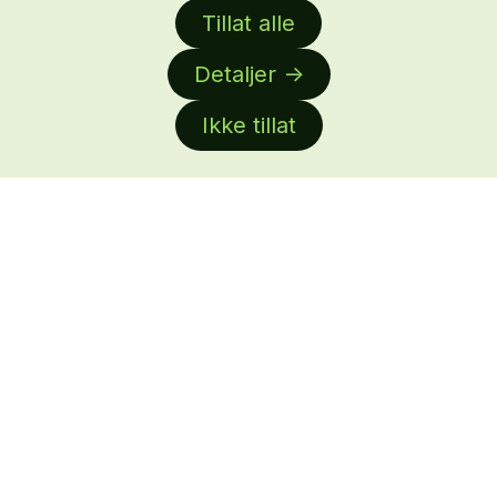
Ledige stillinger
Tillat alle
Byrålisten
Detaljer
Om oss
About us
Ikke tillat
Facebook
Linkedin
Annonsere
Personvern
Daglig leder:
Anne-Lise Mørch von der Fehr
Nettredaktør: