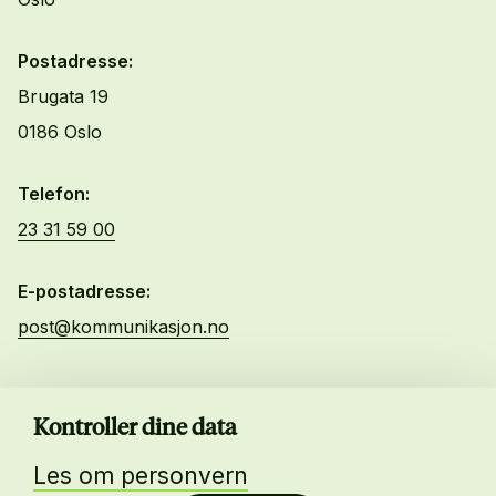
Postadresse:
Brugata 19
0186 Oslo
Telefon:
23 31 59 00
E-postadresse:
post@kommunikasjon.no
Kurs og Arrangementer
Kontroller dine data
Lønnskalkulator
Bli medlem
Les om personvern