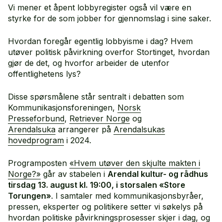
Vi mener et åpent lobbyregister også vil være en
styrke for de som jobber for gjennomslag i sine saker.
Hvordan foregår egentlig lobbyisme i dag? Hvem
utøver politisk påvirkning overfor Stortinget, hvordan
gjør de det, og hvorfor arbeider de utenfor
offentlighetens lys?
Disse spørsmålene står sentralt i debatten som
Kommunikasjonsforeningen,
Norsk
Presseforbund
,
Retriever Norge
og
Arendalsuka
arrangerer på
Arendalsukas
hovedprogram
i 2024.
Programposten
«Hvem utøver den skjulte makten i
Norge?»
går av stabelen i
Arendal kultur- og rådhus
tirsdag 13. august kl. 19:00, i storsalen «Store
Torungen»
. I samtaler med kommunikasjonsbyråer,
pressen, eksperter og politikere setter vi søkelys på
hvordan politiske påvirkningsprosesser skjer i dag, og