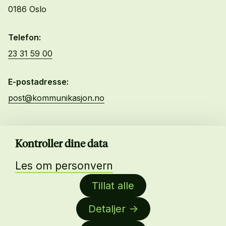
0186 Oslo
Telefon:
23 31 59 00
E-postadresse:
post@kommunikasjon.no
Kurs og Arrangementer
Kontroller dine data
Lønnskalkulator
Bli medlem
Les om personvern
Ledige stillinger
Tillat alle
Byrålisten
Detaljer
Om oss
About us