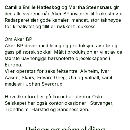
Camilla Emilie Hatleskog
og
Martha Steensnæs
gir
deg alle svarene når Aker BP inviterer til frokostmøte.
Radarparet sier gode kanaler, mandat, stor takhøyde
for kreativitet og tillit er nøkkel til suksess.
Om Aker BP
Aker BP driver med leting og produksjon av olje og
gass på norsk sokkel. Målt i produksjon er vi et av de
største uavhengige børsnoterte oljeselskapene i
Europa.
Vi er operatør for seks feltsentre: Alvheim, Ivar
Aasen, Skarv, Edvard Grieg, Ula og Valhall, samt
medeier i Johan Sverdrup.
Hovedkontoret er på Fornebu, utenfor Oslo.
Selskapet har også kontorlokasjoner i Stavanger,
Trondheim, Harstad og Sandnessjøen.