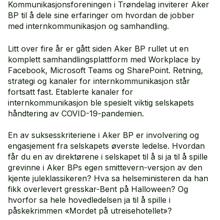
Kommunikasjonsforeningen i Trøndelag inviterer Aker
BP til å dele sine erfaringer om hvordan de jobber
med internkommunikasjon og samhandling.
Litt over fire år er gått siden Aker BP rullet ut en
komplett samhandlingsplattform med Workplace by
Facebook, Microsoft Teams og SharePoint. Retning,
strategi og kanaler for internkommunikasjon står
fortsatt fast. Etablerte kanaler for
internkommunikasjon ble spesielt viktig selskapets
håndtering av COVID-19-pandemien.
En av suksesskriteriene i Aker BP er involvering og
engasjement fra selskapets øverste ledelse. Hvordan
får du en av direktørene i selskapet til å si ja til å spille
grevinne i Aker BPs egen smittevern-versjon av den
kjente juleklassikeren? Hva sa helseministeren da han
fikk overlevert gresskar-Bent på Halloween? Og
hvorfor sa hele hovedledelsen ja til å spille i
påskekrimmen «Mordet på utreisehotellet»?