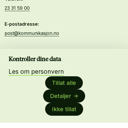
23 31 59 00
E-postadresse:
post@kommunikasjon.no
Kurs og Arrangementer
Kontroller dine data
Lønnskalkulator
Bli medlem
Les om personvern
Ledige stillinger
Tillat alle
Byrålisten
Detaljer
Om oss
About us
Ikke tillat
Facebook