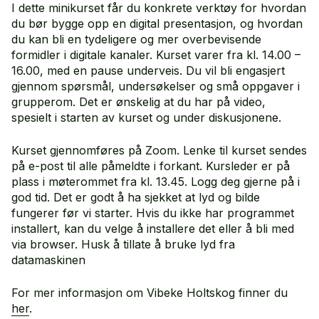
I dette minikurset får du konkrete verktøy for hvordan
du bør bygge opp en digital presentasjon, og hvordan
du kan bli en tydeligere og mer overbevisende
formidler i digitale kanaler. Kurset varer fra kl. 14.00 –
16.00, med en pause underveis. Du vil bli engasjert
gjennom spørsmål, undersøkelser og små oppgaver i
grupperom. Det er ønskelig at du har på video,
spesielt i starten av kurset og under diskusjonene.
Kurset gjennomføres på Zoom. Lenke til kurset sendes
på e-post til alle påmeldte i forkant. Kursleder er på
plass i møterommet fra kl. 13.45. Logg deg gjerne på i
god tid. Det er godt å ha sjekket at lyd og bilde
fungerer før vi starter. Hvis du ikke har programmet
installert, kan du velge å installere det eller å bli med
via browser. Husk å tillate å bruke lyd fra
datamaskinen
For mer informasjon om Vibeke Holtskog finner du
her
.