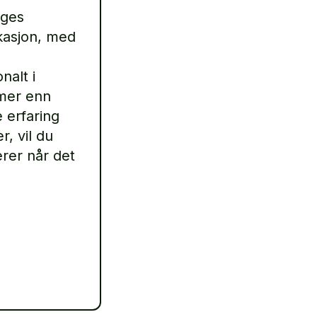
rges
kasjon, med
nalt i
 mer enn
 erfaring
r, vil du
rer når det