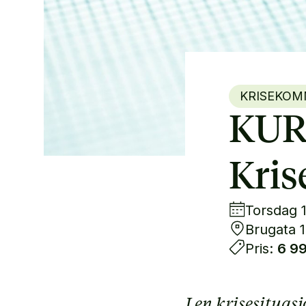
KRISEKOM
KUR
Kri
Torsdag 1
Brugata 
Pris:
6 99
I en krisesitua