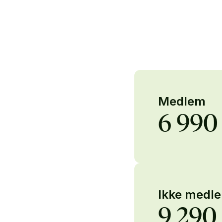
Medlem
6 990
Ikke medl
9 290