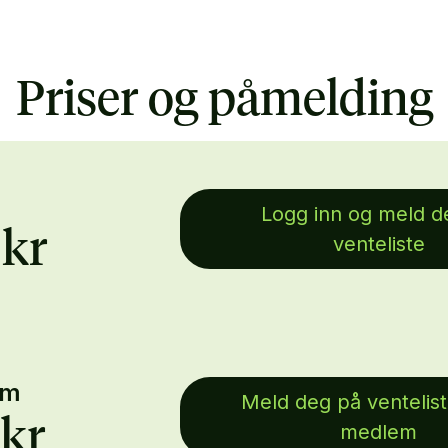
Priser og påmelding
Logg inn og meld d
 kr
venteliste
em
Meld deg på ventelist
 kr
medlem