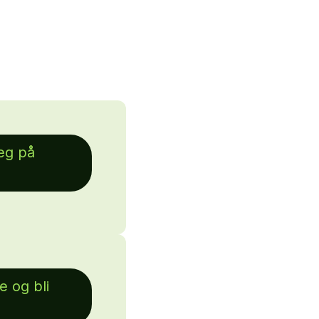
eg på
e og bli