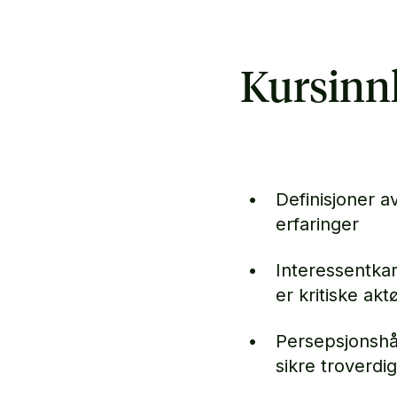
Kursinn
Definisjoner av
erfaringer
Interessentkar
er kritiske akt
Persepsjonshå
sikre troverdi