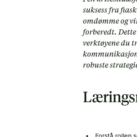
suksess fra fia
omdømme og vir
forberedt. Dett
verktøyene du tr
kommunikasjon i 
robuste strategi
Lærings
Forstå rollen 