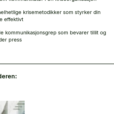
helhetlige krisemetodikker som styrker din
e effektivt
le kommunikasjonsgrep som bevarer tillit og
er press
deren: