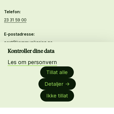
Telefon:
23 31 59 00
E-postadresse:
post@kommunikasjon.no
Kontroller dine data
Kurs og Arrangementer
Les om personvern
Lønnskalkulator
Tillat alle
Bli medlem
Ledige stillinger
Detaljer
Byrålisten
Ikke tillat
Om oss
About us