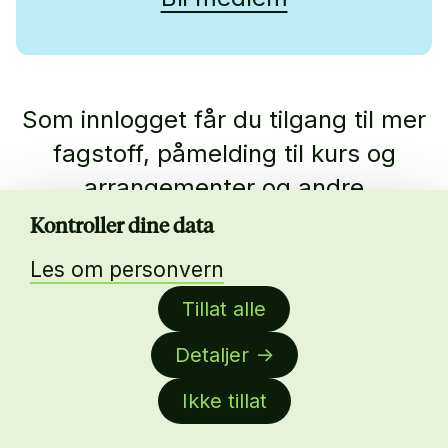
Som innlogget får du tilgang til mer
fagstoff, påmelding til kurs og
arrangementer og andre
medlemsfordeler.
Kontroller dine data
Les om personvern
Ikke medlem enda?
Les mer om
medlemskap her.
Tillat alle
Detaljer
Ikke tillat
Nyhetsbrev