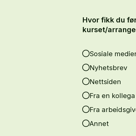
Hvor fikk du fø
kurset/arrang
Sosiale medie
Nyhetsbrev
Nettsiden
Fra en kollega
Fra arbeidsgiv
Annet