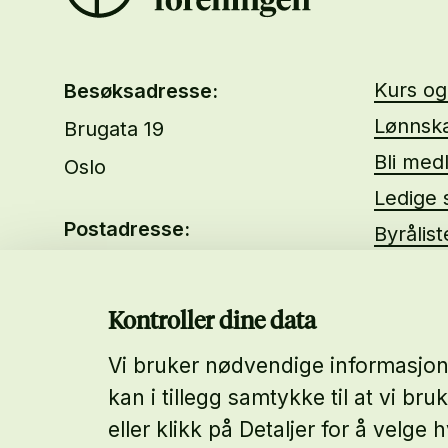
Kurs o
Besøksadresse:
Lønnska
Brugata 19
Bli med
Oslo
Ledige s
Postadresse:
Byrålis
Brugata 19
Om oss
0186 Oslo
About 
Kontroller dine data
Vi bruker nødvendige informasjons
Telefon:
kan i tillegg samtykke til at vi bru
23 31 59 00
eller klikk på Detaljer for å velg