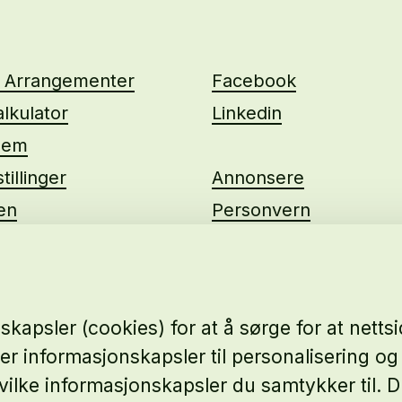
g Arrangementer
Facebook
lkulator
Linkedin
lem
tillinger
Annonsere
ten
Personvern
us
kapsler (cookies) for at å sørge for at nett
ker informasjonskapsler til personalisering og 
e hvilke informasjonskapsler du samtykker til.