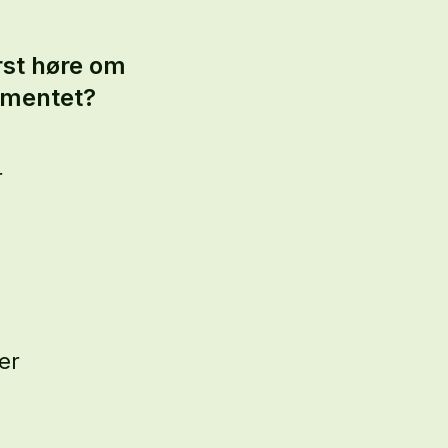
rst høre om
ementet?
r
er