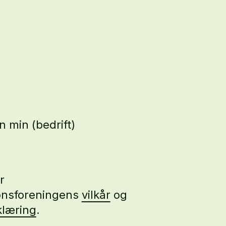
 min (bedrift)
r
nsforeningens
vilkår
og
klæring
.