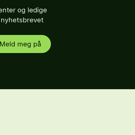
nter og ledige
r nyhetsbrevet
Meld meg på