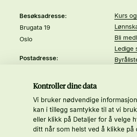
Kurs o
Besøksadresse:
Lønnska
Brugata 19
Bli med
Oslo
Ledige s
Postadresse:
Byrålis
Brugata 19
Om oss
0186 Oslo
About 
Kontroller dine data
Vi bruker nødvendige informasjons
Telefon:
kan i tillegg samtykke til at vi bru
23 31 59 00
eller klikk på Detaljer for å velg
ditt når som helst ved å klikke på 
E-postadresse: