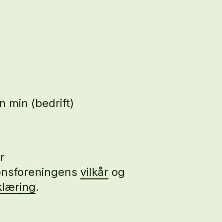
 min (bedrift)
r
nsforeningens
vilkår
og
klæring
.