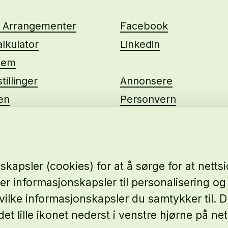
g Arrangementer
Facebook
lkulator
Linkedin
lem
tillinger
Annonsere
ten
Personvern
us
kapsler (cookies) for at å sørge for at nett
ker informasjonskapsler til personalisering og 
e hvilke informasjonskapsler du samtykker til.
det lille ikonet nederst i venstre hjørne på net