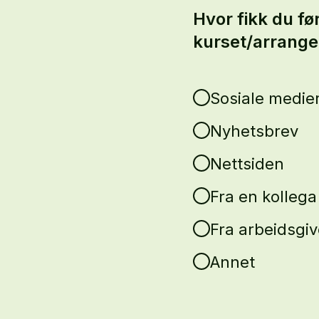
Hvor fikk du fø
kurset/arrang
Sosiale medie
Nyhetsbrev
Nettsiden
Fra en kollega
Fra arbeidsgiv
Annet