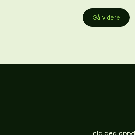
Gå videre
Hold deg oppd