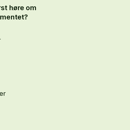
rst høre om
ementet?
r
er