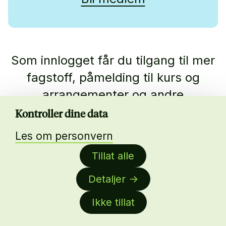
Som innlogget får du tilgang til mer
fagstoff, påmelding til kurs og
arrangementer og andre
medlemsfordeler.
Kontroller dine data
Les om personvern
Ikke medlem enda?
Les mer om
medlemskap her.
Tillat alle
Detaljer
Ikke tillat
Nyhetsbrev